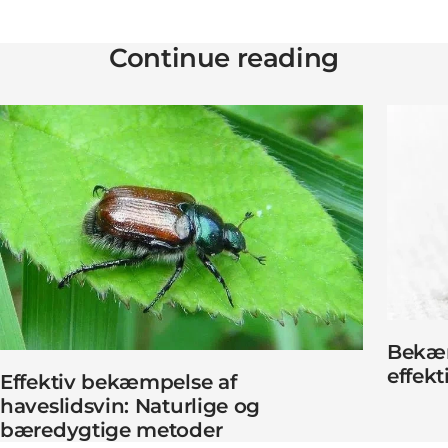
Continue reading
Bekæm
effekt
Effektiv bekæmpelse af
haveslidsvin: Naturlige og
bæredygtige metoder