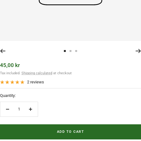
Go to slide 1
Go to slide 2
Go to slide 3
Sale price
45,00 kr
Tax included.
Shipping calculated
at checkout
2 reviews
Quantity:
Decrease quantity
Increase quantity
ADD TO CART