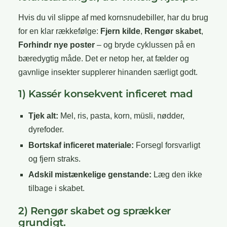
Hvis du vil slippe af med kornsnudebiller, har du brug
for en klar rækkefølge:
Fjern kilde
,
Rengør skabet
,
Forhindr nye poster
– og bryde cyklussen på en
bæredygtig måde. Det er netop her, at fælder og
gavnlige insekter supplerer hinanden særligt godt.
1) Kassér konsekvent inficeret mad
Tjek alt:
Mel, ris, pasta, korn, müsli, nødder,
dyrefoder.
Bortskaf inficeret materiale:
Forsegl forsvarligt
og fjern straks.
Adskil mistænkelige genstande:
Læg den ikke
tilbage i skabet.
2) Rengør skabet og sprækker
grundigt.