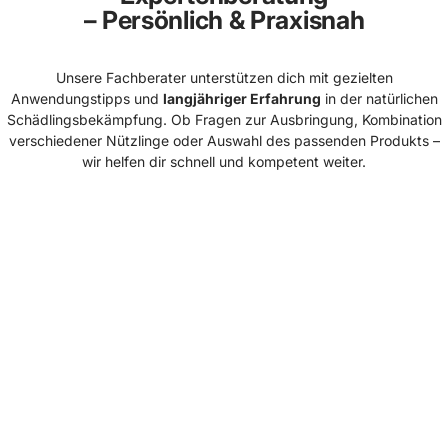
– Persönlich & Praxisnah
Unsere Fachberater unterstützen dich mit gezielten
Anwendungstipps und
langjähriger Erfahrung
in der natürlichen
Schädlingsbekämpfung. Ob Fragen zur Ausbringung, Kombination
verschiedener Nützlinge oder Auswahl des passenden Produkts –
wir helfen dir schnell und kompetent weiter.
GREEN GUARDIA
Wir bieten zuverlässige Lösungen für Haushalt, Garten und
Gewerbe – von Nützlingen und Pflanzenstärkungsmitteln
bis hin zu bewährten Produkten zur Unterstützung bei