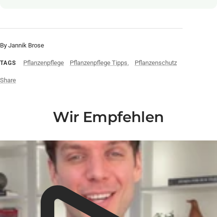
By Jannik Brose
Pflanzenpflege
Pflanzenpflege Tipps.
Pflanzenschutz
TAGS
Share
Wir Empfehlen
Liquid error (snippets/video-play-button line 14): invalid url input