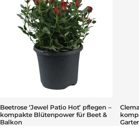
Beetrose ‘Jewel Patio Hot’ pflegen –
Clemat
kompakte Blütenpower für Beet &
kompa
Balkon
Garte