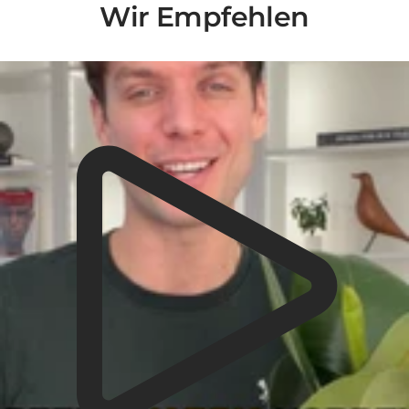
Wir Empfehlen
Liquid error (snippets/video-play-button line 14): invalid url input