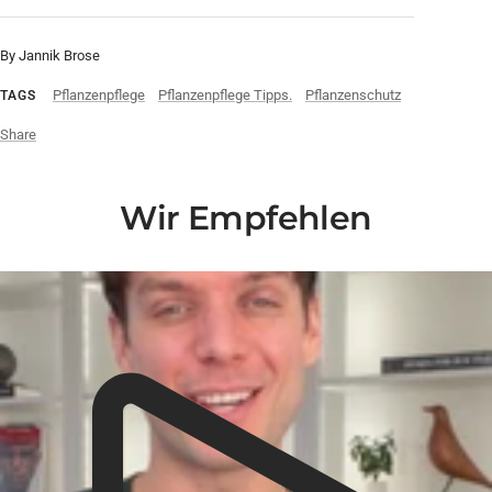
By Jannik Brose
Pflanzenpflege
Pflanzenpflege Tipps.
Pflanzenschutz
TAGS
Share
Wir Empfehlen
Liquid error (snippets/video-play-button line 14): invalid url input