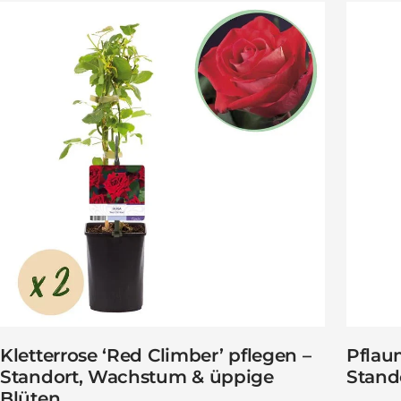
Kletterrose ‘Red Climber’ pflegen –
Pflau
Standort, Wachstum & üppige
Stando
Blüten