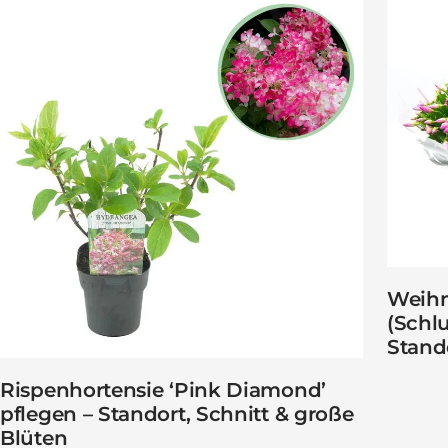
Weihn
(Schl
Stand
Rispenhortensie ‘Pink Diamond’
pflegen – Standort, Schnitt & große
Blüten