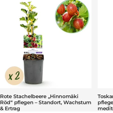
Rote Stachelbeere „Hinnomäki
Toskan
Röd“ pflegen – Standort, Wachstum
pfleg
& Ertrag
medite