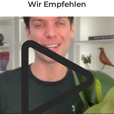
Wir Empfehlen
Liquid error (snippets/video-play-button line 14): invalid url input