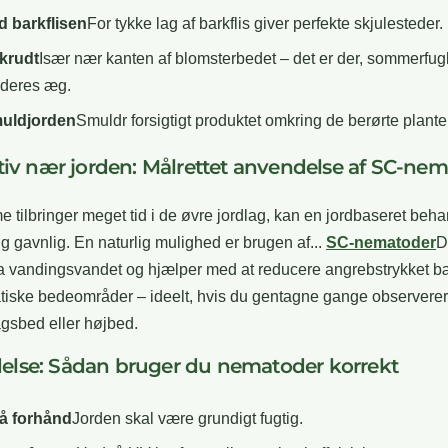
d barkflisen
For tykke lag af barkflis giver perfekte skjulesteder.
ukrudt
Især nær kanten af blomsterbedet – det er der, sommerfug
 deres æg.
uldjorden
Smuldr forsigtigt produktet omkring de berørte plante
ktiv nær jorden: Målrettet anvendelse af SC-ne
e tilbringer meget tid i de øvre jordlag, kan en jordbaseret beh
g gavnlig. En naturlig mulighed er brugen af...
SC-nematoder
D
a vandingsvandet og hjælper med at reducere angrebstrykket b
tiske bedeområder – ideelt, hvis du gentagne gange observerer
agsbed eller højbed.
lse: Sådan bruger du nematoder korrekt
å forhånd
Jorden skal være grundigt fugtig.