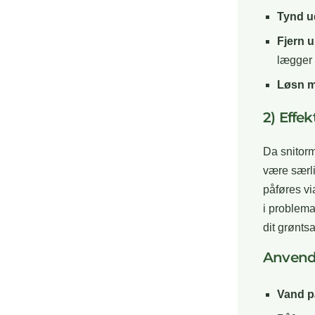
Tynd u
Fjern 
lægger
Løsn m
2) Effe
Da snitorm
være særli
påføres vi
i problema
dit grønts
Anvende
Vand p