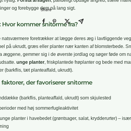
t nyttig:
Forstå årsagen
, pålideligt opdage angreb, træffe målr
ninger og forebygge dem på lang sigt.
Share
: Hvor kommer snitorme fra?
natsværmere foretrækker at lægge deres æg i lavtliggende veg
el på ukrudt, græs eller planter nær kanten af blomsterbede. S
a æggene, gemmer sig i de øverste jordlag og søger føde om n
 udsatte.
unge planter
, friskplantede frøplanter og bede med m
r (barkflis, tæt planteaffald, ukrudt).
 faktorer, der favoriserer snitorme
ddække (barkflis, planteaffald, ukrudt) som skjulested
erioder med høj sommerfugleaktivitet
nge planter i havebedet (grøntsager, salat, krydderurter) – især
ning