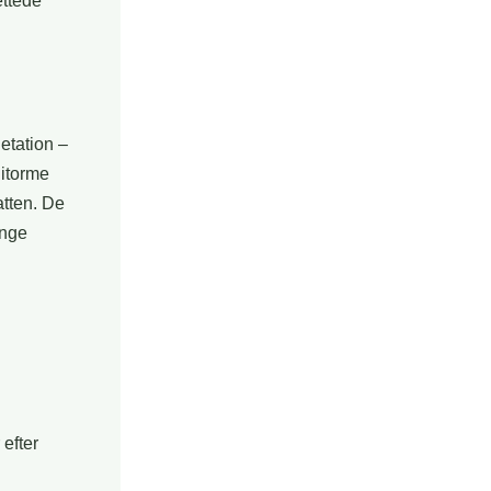
ettede
etation –
nitorme
atten. De
ange
 efter