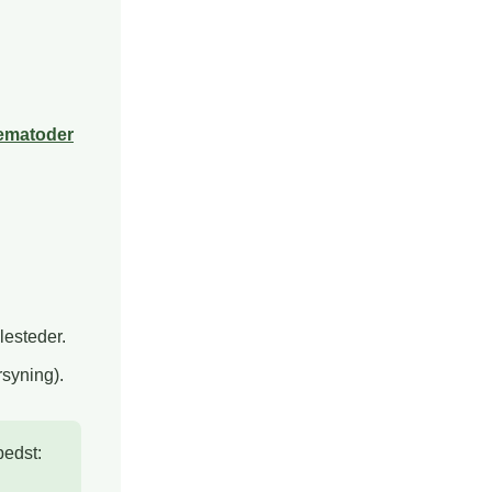
ematoder
g
lesteder.
syning).
bedst: