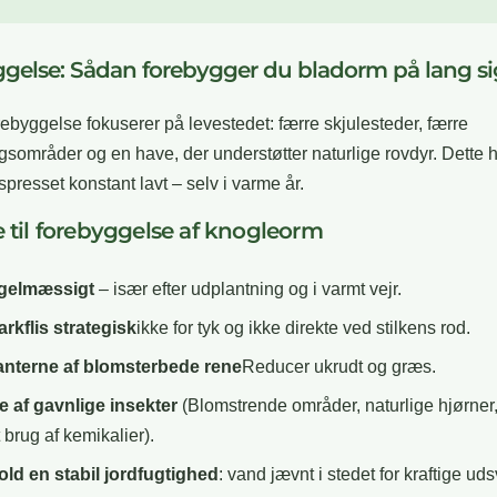
gelse: Sådan forebygger du bladorm på lang si
orebyggelse fokuserer på levestedet: færre skjulesteder, færre
områder og en have, der understøtter naturlige rovdyr. Dette 
presset konstant lavt – selv i varme år.
te til forebyggelse af knogleorm
egelmæssigt
– især efter udplantning og i varmt vejr.
rkflis strategisk
ikke for tyk og ikke direkte ved stilkens rod.
anterne af blomsterbede rene
Reducer ukrudt og græs.
 af gavnlige insekter
(Blomstrende områder, naturlige hjørner
 brug af kemikalier).
ld en stabil jordfugtighed
: vand jævnt i stedet for kraftige uds