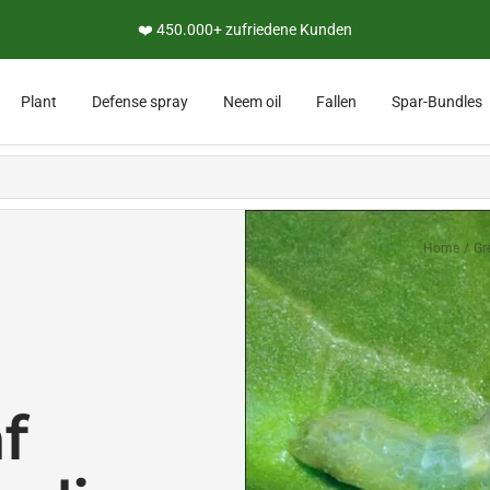
❤️ 450.000+ zufriedene Kunden
Plant
Defense spray
Neem oil
Fallen
Spar-Bundles
Home
Gr
f