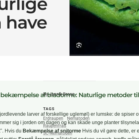
urlige
n have
v bekæmpelse af bladorme: Naturlige metoder til
By Jannik Brose
TAGS
jordlevende larver af forskellige uglemøl) er lumske: de spiser 
Erdraupen
Nematoden
mmer sig i jorden om dagen og kan skade unge planter tilsyne
Raupenfraß
t". Hvis du
Bekæmpelse af snitorme
Hvis du vil gøre dette, er 
SC-Nematoden