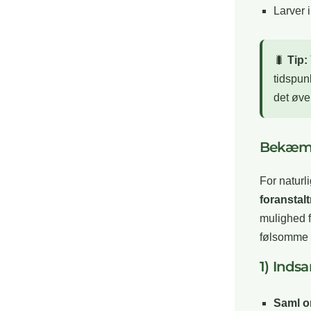
Larver i
🐛
Tip:
tidspunk
det øve
Bekæmpe
For naturl
foranstal
mulighed f
følsomme 
1) Inds
Saml o