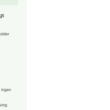
gt
holder
, ingen
ving.