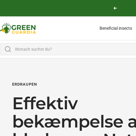
Skip to content
Previous
Green Guardia - Ihr Experte für Schädlinge und Pflanzen
Beneficial insects
ERDRAUPEN
Effektiv
bekæmpelse a