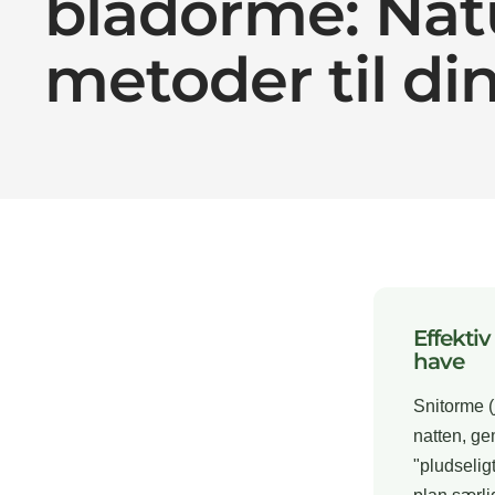
bladorme: Nat
metoder til di
Effekti
have
Snitorme (
natten, ge
"pludselig