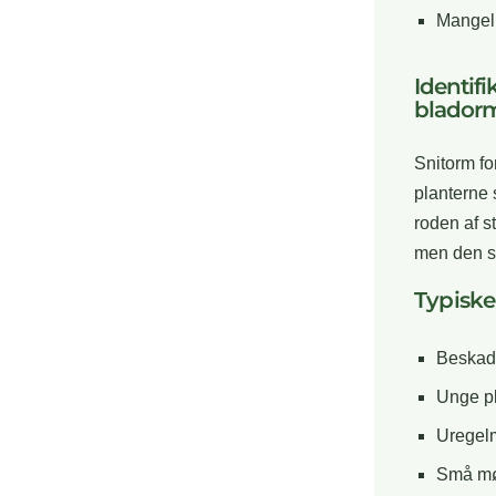
Mangel p
Identif
blador
Snitorm fo
planterne 
roden af st
men den sk
Typiske
Beskadi
Unge pl
Uregelm
Små mø