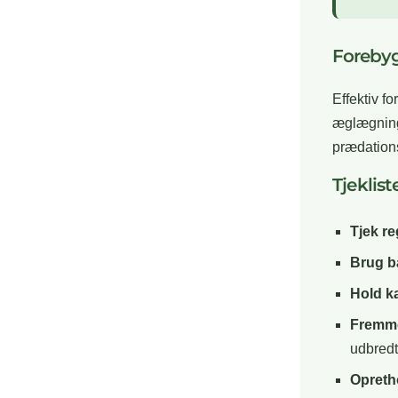
Forebyg
Effektiv f
æglægnings
prædations
Tjeklis
Tjek r
Brug ba
Hold k
Fremme
udbredt
Opretho