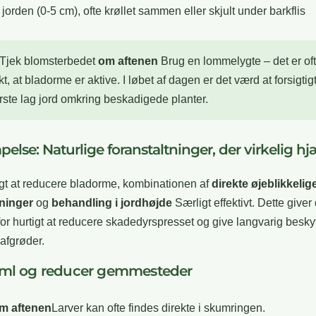
 jorden (0-5 cm), ofte krøllet sammen eller skjult under barkflis
Tjek blomsterbedet
om aftenen
Brug en lommelygte – det er oft
t, at bladorme er aktive. I løbet af dagen er det værd at forsigtig
rste lag jord omkring beskadigede planter.
lse: Naturlige foranstaltninger, der virkelig hj
igt at reducere bladorme, kombinationen af
direkte øjeblikkelig
tninger
og
behandling i jordhøjde
Særligt effektivt. Dette giver
or hurtigt at reducere skadedyrspresset og give langvarig beskytt
afgrøder.
aml og reducer gemmesteder
m aftenen
Larver kan ofte findes direkte i skumringen.