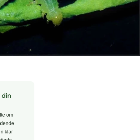
 din
ofte om
ladende
en klar