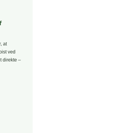
f
, at
pist ved
t direkte –