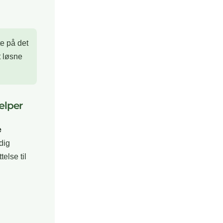
e på det
t løsne
ælper
e
 dig
else til