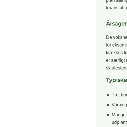
plan særlig
foranstalt
Årsager
De voksne 
for eksemp
klækkes fr
er særligt
skjulestede
Typiske
Tæt bun
Varme p
Mange u
udplant