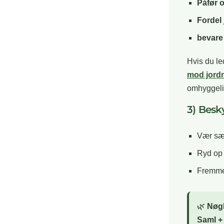
Påfør 
Fordel
bevare
Hvis du le
mod jordn
omhyggelig
3) Besk
Vær sær
Ryd op 
Fremme 
🌿
Nøg
Saml +