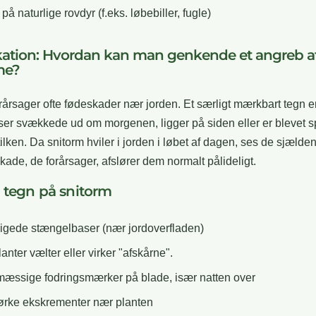
å naturlige rovdyr (f.eks. løbebiller, fugle)
ikation: Hvordan kan man genkende et angreb a
me?
rårsager ofte fødeskader nær jorden. Et særligt mærkbart tegn er
ser svækkede ud om morgenen, ligger på siden eller er blevet s
ilken. Da snitorm hviler i jorden i løbet af dagen, ses de sjælden
ade, de forårsager, afslører dem normalt pålideligt.
 tegn på snitorm
gede stængelbaser (nær jordoverfladen)
anter vælter eller virker "afskårne".
æssige fodringsmærker på blade, især natten over
rke ekskrementer nær planten