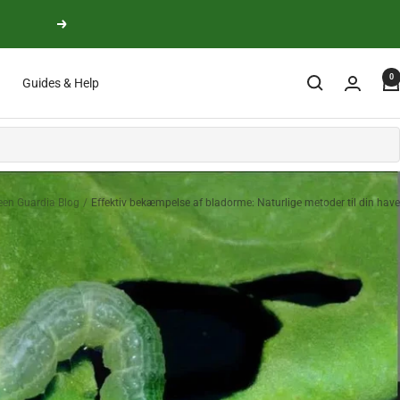
Next
0
Guides & Help
een Guardia Blog
Effektiv bekæmpelse af bladorme: Naturlige metoder til din have