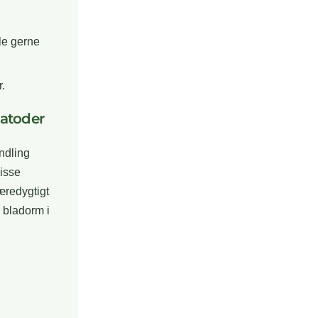
le gerne
r.
matoder
andling
isse
æredygtigt
 bladorm i