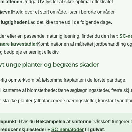
om aftenen
Undgå UV-lys for at sikre optimal effektivitet.
 jævnt
Hæld over et stort område, især i berørte områder.
 fugtigheden
Lad det ikke tørre ud i de følgende dage.
der efter en passende, naturlig løsning, finder du den her:
SC-n
ære larvestadier
Kombinationen af målrettet jordbehandling o
 bedpleje er særligt effektiv.
yt unge planter og begræns skader
lig opmærksom på følsomme frøplanter i de første par dage.
i kanterne af blomsterbede: færre æglægningssteder, færre skju
stærke planter (afbalancerede næringsstoffer, konstant vandfor
lepunkt:
Hvis du
Bekæmpelse af snitorme
"Ønsket" fungerer 
 reducer skjulesteder +
SC-nematoder
til gulvet
.