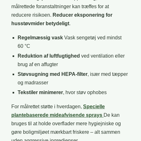
målrettede foranstaltninger kan træffes for at
reducere risikoen.
Reducer eksponering for
husstøvmider betydeligt
.
Regelmæssig vask
Vask sengetøj ved mindst
60 °C
Reduktion af luftfugtighed
ved ventilation eller
brug af en affugter
Støvsugning med HEPA-filter
, især med tæpper
og madrasser
Tekstiler minimerer
, hvor støv ophobes
For målrettet støtte i hverdagen,
Specielle
plantebaserede mideafvisende sprays
De kan
bruges til at holde overflader mere hygiejniske og
gøre boligmiljøet mærkbart friskere – alt sammen
uden aggressive ingredienser.