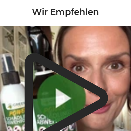
Wir Empfehlen
Liquid error (snippets/video-play-button line 14): invalid url input