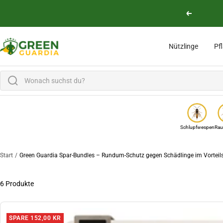
Direkt zum Inhalt
Zurück
Green Guardia - Ihr Experte für Schädlinge und Pflanzen
Nützlinge
Pf
Schlupfwespen
Rau
Start
Green Guardia Spar-Bundles – Rundum-Schutz gegen Schädlinge im Vorteil
6 Produkte
SPARE 152,00 KR