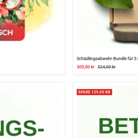
Schädlingsabwehr-Bundle für 5 
Angebotspreis
Regulärer Preis
305,00 kr
524,00 kr
SPARE 129,00 KR