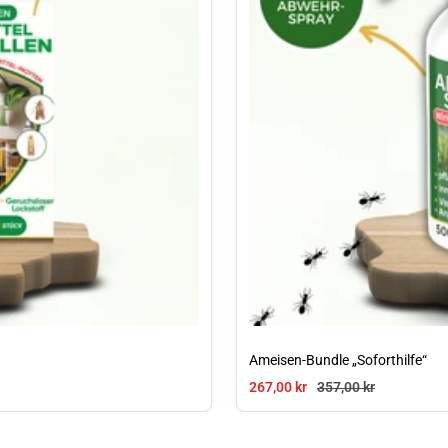
Ameisen-Bundle „Soforthilfe“
Angebotspreis
Regulärer Preis
267,00 kr
357,00 kr