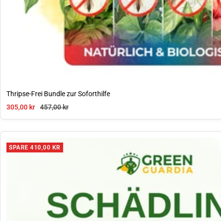
Thripse-Frei Bundle zur Soforthilfe
Angebotspreis
Regulärer Preis
305,00 kr
457,00 kr
SPARE 410,00 KR