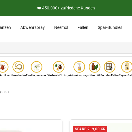
👨‍🔬 Persönliche Expertenberatung
lanzen
Abwehrspray
Neemöl
Fallen
Spar-Bundles
bmilben
Nematoden
Florfliegenlarven
Weitere Nützlinge
Abwehrsprays
Neemöl
Fenster-Fallen
Papier-Fal
spaket
SPARE 219,00 KR