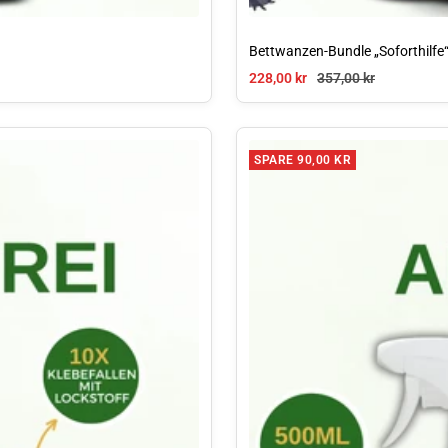
Bettwanzen-Bundle „Soforthilfe
Angebotspreis
Regulärer Preis
228,00 kr
357,00 kr
SPARE 90,00 KR