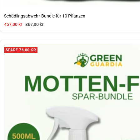
Schädlingsabwehr-Bundle für 10 Pflanzen
Angebotspreis
Regulärer Preis
457,00 kr
867,00 kr
SPARE 76,00 KR