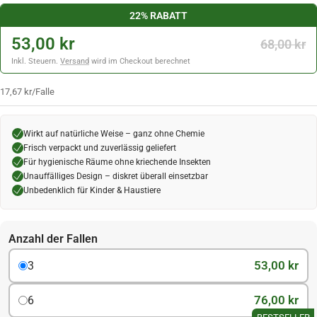
22% RABATT
53,00 kr
68,00 kr
Inkl. Steuern.
Versand
wird im Checkout berechnet
17,67 kr
/
Falle
Wirkt auf natürliche Weise – ganz ohne Chemie
Frisch verpackt und zuverlässig geliefert
Für hygienische Räume ohne kriechende Insekten
Unauffälliges Design – diskret überall einsetzbar
Unbedenklich für Kinder & Haustiere
Anzahl der Fallen
53,00 kr
3
76,00 kr
6