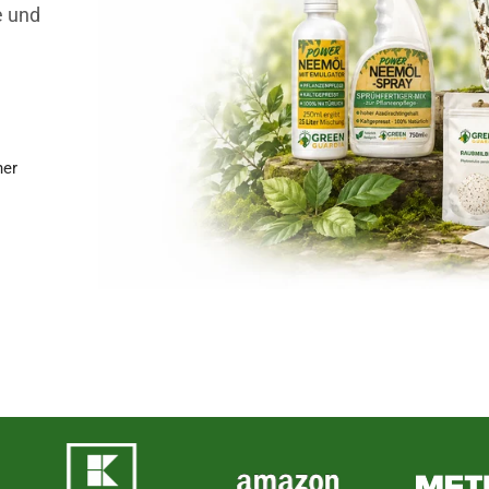
e und
ner