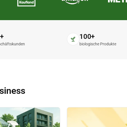
0+
100+
schäftskunden
biologische Produkte
siness