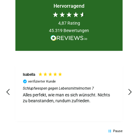
Hervorragend
4,87
Rating
45.319
Bewertungen
Daan
C
verifizierter Kunde
Schlupfwespen gegen Lebensmittelmotten 1x Lieferung
S
zur Ergänzung / 2
z
Alles gut erklärt und sofort einsatzbereit, ohne
B
großen Aufwand oder Probleme.
Pause