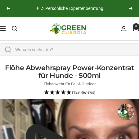
Direkt zum Inhalt
👨‍🔬 Persönliche Expertenberatung
Zurück
Weite
Green Guardia - Ihr Experte für Schädlinge und Pfl
0
Navigation
Flöhe Abwehrspray Power-Konzentrat
für Hunde - 500ml
Flohabwehr für Fell & Outdoor
(129 Reviews)