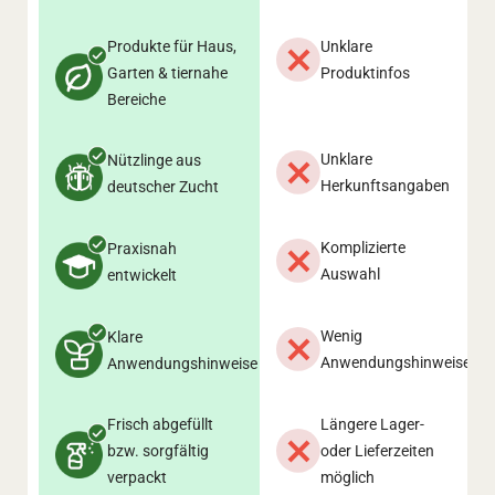
Produkte für Haus,
Unklare
Garten & tiernahe
Produktinfos
Bereiche
Unklare
Nützlinge aus
Herkunftsangaben
deutscher Zucht
Komplizierte
Praxisnah
Auswahl
entwickelt
Wenig
Klare
Anwendungshinweise
Anwendungshinweise
Frisch abgefüllt
Längere Lager-
bzw. sorgfältig
oder Lieferzeiten
verpackt
möglich