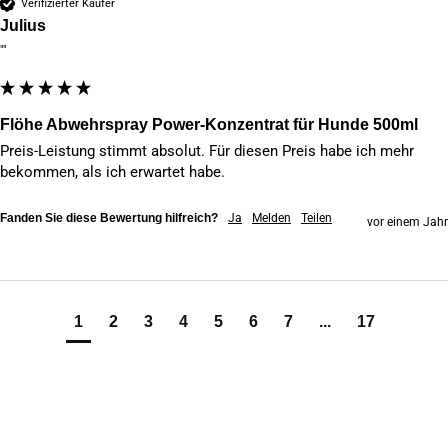
Verifizierter Käufer
Julius
""
Flöhe Abwehrspray Power-Konzentrat für Hunde 500ml
Preis-Leistung stimmt absolut. Für diesen Preis habe ich mehr 
bekommen, als ich erwartet habe.
Fanden Sie diese Bewertung hilfreich?
Ja
Melden
Teilen
vor einem Jahr
1
2
3
4
5
6
7
...
17