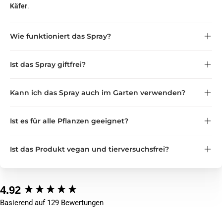
Käfer
.
Wie funktioniert das Spray?
ätherischen Ölen
Ist das Spray giftfrei?
natürliche Duftbarriere
frei von synthetischen
Kann ich das Spray auch im Garten verwenden?
Giften
Innenbereich als
Ist es für alle Pflanzen geeignet?
auch für den Garten
schonend zu
Ist das Produkt vegan und tierversuchsfrei?
Pflanzen
nachhaltige,
tierfreundliche
4.92
New content loaded
Basierend auf 129 Bewertungen