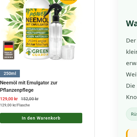
Wa
Der
klei
erw
Wei
250ml
Neemöl mit Emulgator zur
Die
Pflanzenpflege
Kno
Angebotspreis
Regulärer Preis
129,00 kr
152,00 kr
129,00 kr
/
Flasche
Rü
In den Warenkorb