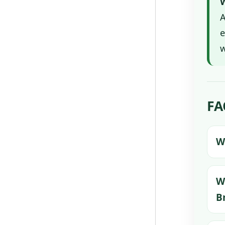
W
A
e
w
FA
W
W
B