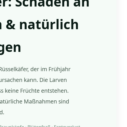
r: Schäden an
 & natürlich
gen
Rüsselkäfer, der im Frühjahr
rsachen kann. Die Larven
ss keine Früchte entstehen.
 natürliche Maßnahmen sind
d.
Braunköpfe · Blütenfraß · Ernteverlust