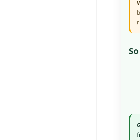
W
b
r
So
G
f