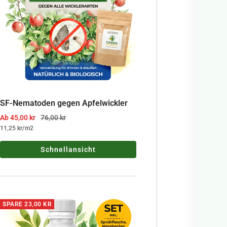
SF-Nematoden gegen Apfelwickler
Angebotspreis
Regulärer Preis
Ab 45,00 kr
76,00 kr
11,25 kr
/
m2
Schnellansicht
SPARE 23,00 KR