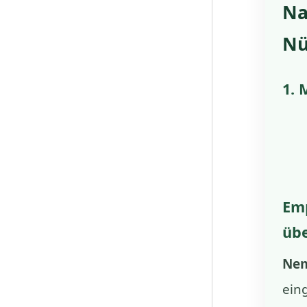
Na
Nü
1. 
Em
üb
Nem
ein