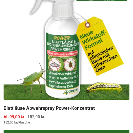
Blattläuse Abwehrspray Power-Konzentrat
Angebotspreis
Regulärer Preis
Ab 99,00 kr
152,00 kr
152,00 kr
/
Flasche