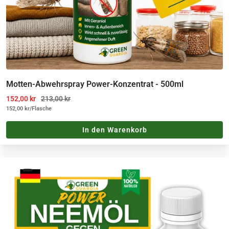
Motten-Abwehrspray Power-Konzentrat - 500ml
Angebotspreis
Regulärer Preis
152,00 kr
213,00 kr
152,00 kr
/
Flasche
In den Warenkorb