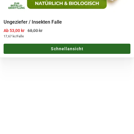
Ungeziefer / Insekten Falle
Angebotspreis
Regulärer Preis
Ab 53,00 kr
68,00 kr
17,67 kr
/
Falle
Schnellansicht
GREEN GUARDIA
Wir bieten zuverlässige Lösungen für Haushalt, Garten und