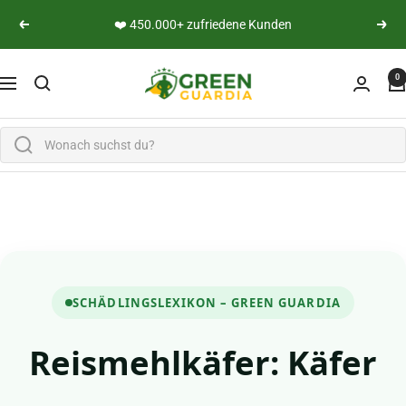
Direkt zum Inhalt
❤️ 450.000+ zufriedene Kunden
Zurück
Weite
Green Guardia - Ihr Experte für Schädlinge und Pfl
0
Navigation
SCHÄDLINGSLEXIKON – GREEN GUARDIA
Reismehlkäfer: Käfer