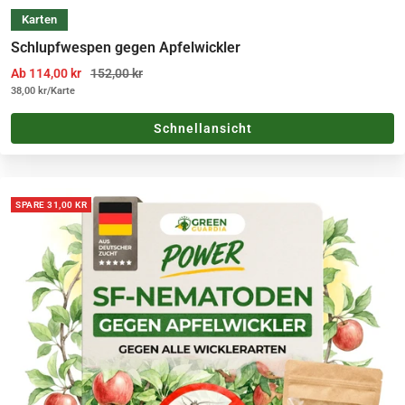
Karten
Schlupfwespen gegen Apfelwickler
Angebotspreis
Regulärer Preis
Ab 114,00 kr
152,00 kr
38,00 kr
/
Karte
Schnellansicht
SPARE 31,00 KR