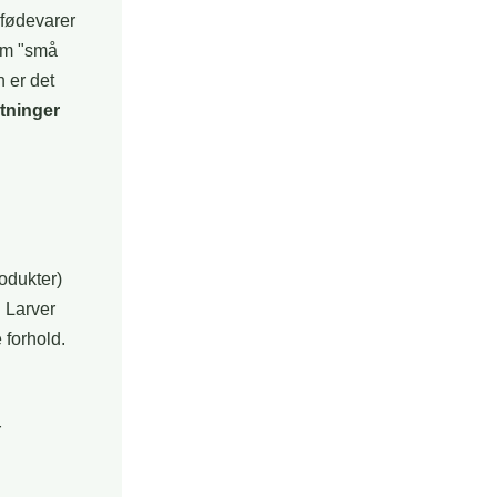
 fødevarer
om "små
n er det
ltninger
rodukter)
. Larver
 forhold.
r