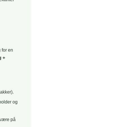
 for en
g +
akker).
holder og
 være på