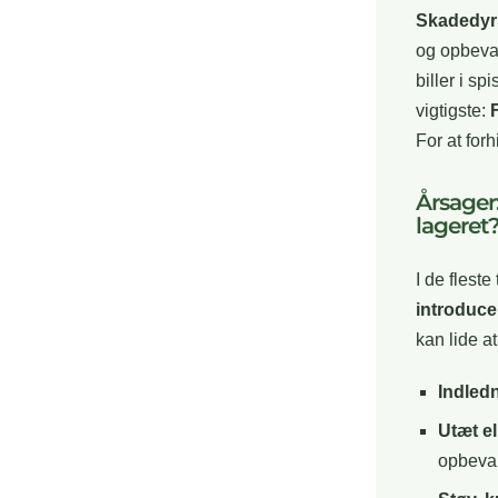
Skadedyr 
og opbeva
biller i s
vigtigste:
For at forh
Årsager
lageret
I de flest
introduce
kan lide a
Indled
Utæt e
opbeva