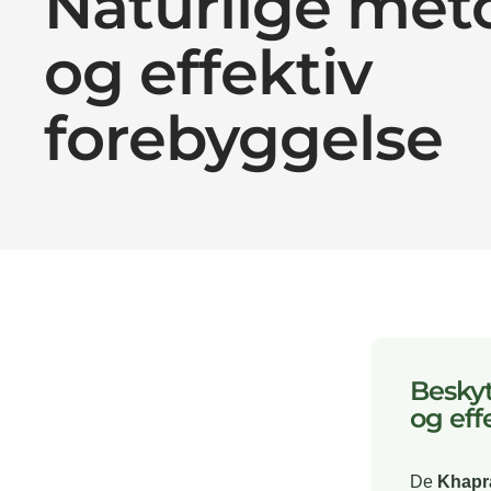
Naturlige met
og effektiv
forebyggelse
Beskyt
og eff
De
Khapra