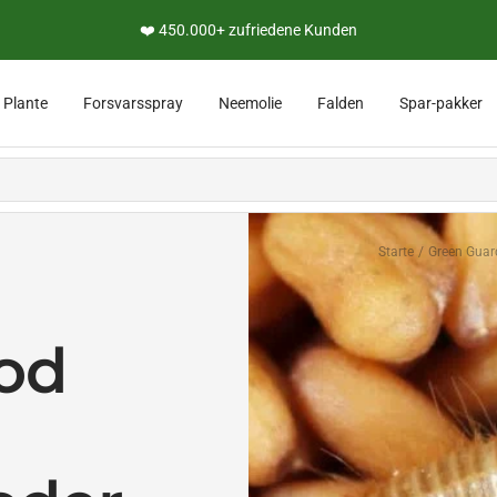
❤️ 450.000+ zufriedene Kunden
e
Plante
Forsvarsspray
Neemolie
Falden
Spar-pakker
Starte
Green Guar
od