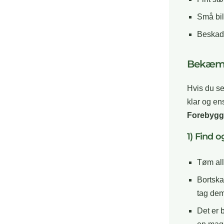
Små bil
Beskadi
Bekæmp 
Hvis du se
klar og en
Forebygg
1) Find o
Tøm all
Bortska
tag dem
Det er 