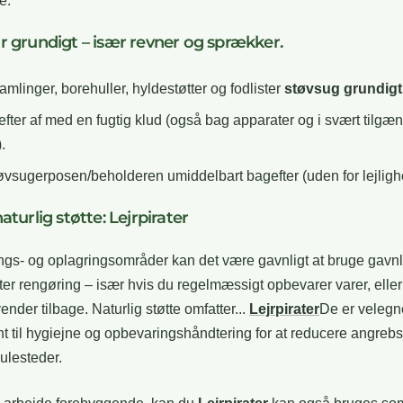
e.
r grundigt – især revner og sprækker.
mlinger, borehuller, hyldestøtter og fodlister
støvsug grundigt
efter af med en fugtig klud (også bag apparater og i svært tilgæ
.
vsugerposen/beholderen umiddelbart bagefter (uden for lejligh
aturlig støtte: Lejrpirater
ngs- og oplagringsområder kan det være gavnligt at bruge gavn
fter rengøring – især hvis du regelmæssigt opbevarer varer, eller
ender tilbage. Naturlig støtte omfatter...
Lejrpirater
De er veleg
 til hygiejne og opbevaringshåndtering for at reducere angrebs
julesteder.