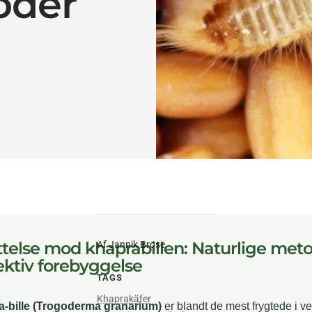
oder
telse mod khaprabillen: Naturlige met
Af Jannik Brose
ektiv forebyggelse
TAGS
Khaprakäfer
-bille (Trogoderma granarium)
er blandt de mest frygtede i v