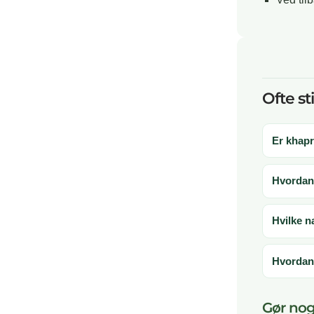
Ofte st
Er khapr
Hvordan 
Hvilke n
Hvordan 
Gør nog