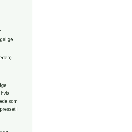
.
ngelige
eden).
lige
 hvis
nede som
presset i