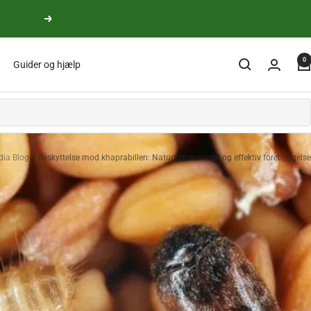
yderligere
0
Guider og hjælp
dia Blog
Beskyttelse mod khaprabillen: Naturlige metoder og effektiv forebyggelse