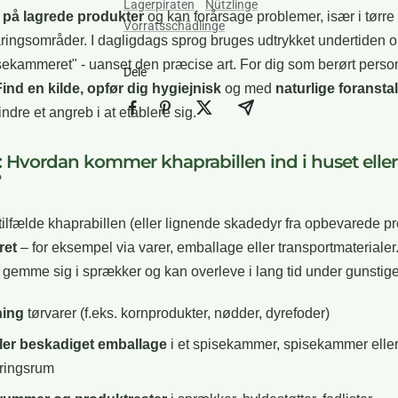
Lagerpiraten
Nützlinge
på lagrede produkter
og kan forårsage problemer, især i tørre
Vorratsschädlinge
ringsområder. I dagligdags sprog bruges udtrykket undertiden 
pisekammeret" - uanset den præcise art. For dig som berørt perso
Dele
Find en kilde, opfør dig hygiejnisk
og med
naturlige foransta
indre et angreb i at etablere sig.
: Hvordan kommer khaprabillen ind i huset eller
?
e tilfælde khaprabillen (eller lignende skadedyr fra opbevarede p
ret
– for eksempel via varer, emballage eller transportmaterialer
t gemme sig i sprækker og kan overleve i lang tid under gunstige
ning
tørvarer (f.eks. kornprodukter, nødder, dyrefoder)
ller beskadiget emballage
i et spisekammer, spisekammer elle
ringsrum