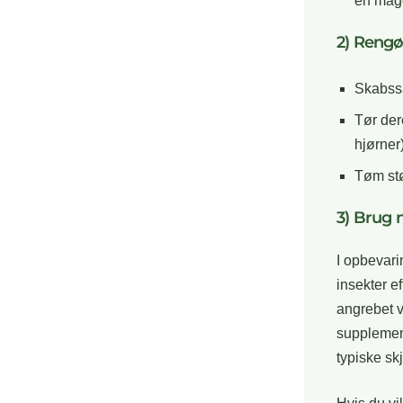
en mag
2) Rengø
Skabssa
Tør der
hjørner)
Tøm stø
3) Brug n
I opbevari
insekter e
angrebet v
supplement
typiske sk