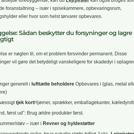
l arbejde forebyggende, kan du
Lejrpirater
kan også bruges so
e foranstaltning – især i spisekammere, opbevaringsrum,
shylder eller hvor som helst tørvarer opbevares.
gelse: Sådan beskytter du forsyninger og lagre
gtigt
se er nøglen til, om et problem forsvinder permanent. Disse
ninger vil gøre det betydeligt vanskeligere for skadedyr i oplagr
nger generelt i
lufttætte beholdere
Opbevares i (glas, metal ell
re)
æssigt
tjek kort
Hjørner, sprækker, emballagekanter, kæledyrsf
nd, først ud": Brug ældre produkter først.
rummer/støv – især i
Revner og hyldestøtter
agevendende risiko, brug naturlig støtte tidligt, f.eks.
Lejrpirater