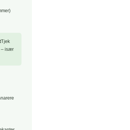
mmer)
t
Tjek
r – især
 snarere
ekanter