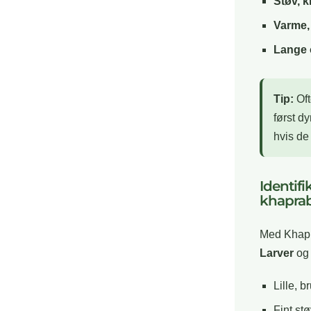
Støv, 
Varme,
Lange 
Tip:
Oft
først dy
hvis de 
Identif
khaprab
Med Khapra
Larver
og 
Lille, 
Fint st