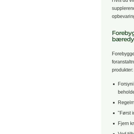
Hvis du vi
supplerend
opbevaring
Forebyg
bæredy
Forebyggel
foranstalt
produkter:
Forsyni
beholde
Regelm
"Først i
Fjern k
Ved tilb