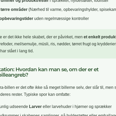
krummer og produktrester
i sprækker, hyldestøtter, fodlister
 tørre områder
(Nærhed til varme, opbevaringshylder, spiseka
opbevaringstider
uden regelmæssige kontroller
e er det ikke hele skabet, der er påvirket, men
et enkelt produk
refoder, mel/semulje, müsli, ris, nødder, tørret frugt og krydderie
har stået i lang tid.
ikation: Hvordan kan man se, om der er et
illeangreb?
-billen er det ofte ikke så meget billerne selv, der slår til, men
deres rester. Typiske spor kan omfatte:
brunlig udseende
Larver
eller larvehuder i hjørner og sprækker
øv/krummer i skabenes samlinger, på hyldestøtter eller emballag