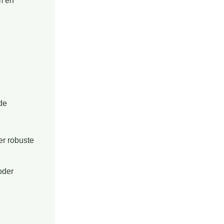
m en
ede
er robuste
oder