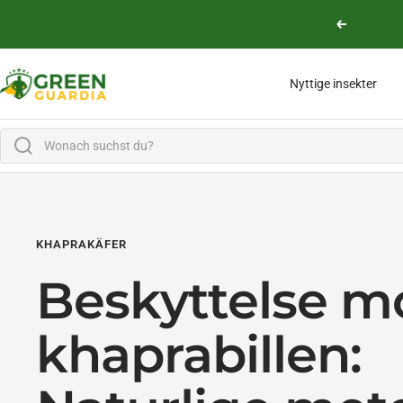
Lige til indholdet
Vend tilbag
Green Guardia - Ihr Experte für Schädlinge und Pflanzen
Nyttige insekter
KHAPRAKÄFER
Beskyttelse m
khaprabillen: