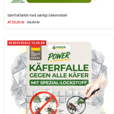
Sølvfiskfælde med særligt lokkemiddel
Tilbudspris
Normal pris
Af 53,00 kr
68,00 kr
RESERVEDELE 15,00 KR