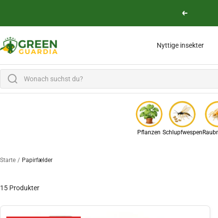
Lige til indholdet
Vend tilbag
Green Guardia - Ihr Experte für Schädlinge und Pflanzen
Nyttige insekter
Pflanzen
Schlupfwespen
Raubm
Starte
Papirfælder
15 Produkter