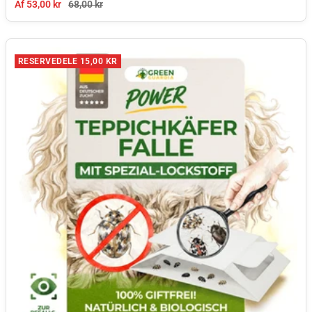
Tilbudspris
Normal pris
Af 53,00 kr
68,00 kr
RESERVEDELE 15,00 KR