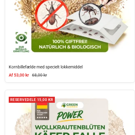
Kornbillefælde med specielt lokkemiddel
Tilbudspris
Normal pris
Af 53,00 kr
68,00 kr
RESERVEDELE 15,00 KR