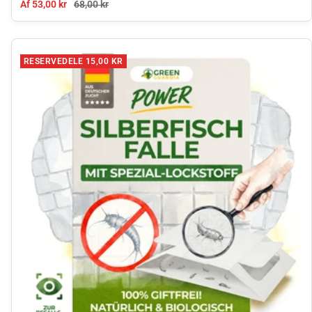
Tilbudspris
Normal pris
Af 53,00 kr
68,00 kr
RESERVEDELE 15,00 KR