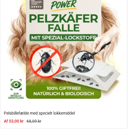
Pelsbillefælde med specielt lokkemiddel
Tilbudspris
Normal pris
Af 53,00 kr
68,00 kr