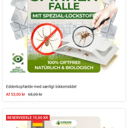
Edderkopfælde med særligt lokkemiddel
Tilbudspris
Normal pris
Af 53,00 kr
68,00 kr
RESERVEDELE 15,00 KR