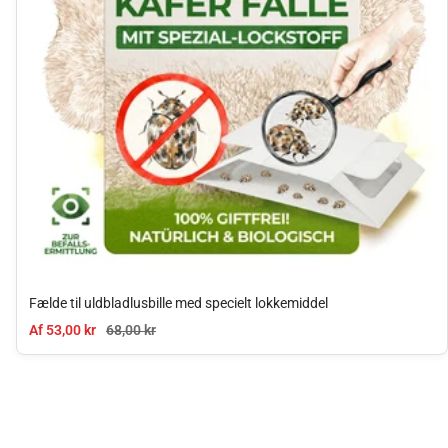
Fælde til uldbladlusbille med specielt lokkemiddel
Tilbudspris
Normal pris
Af 53,00 kr
68,00 kr