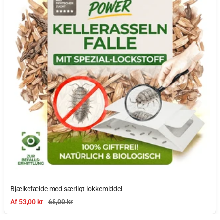
Bjælkefælde med særligt lokkemiddel
Tilbudspris
Normal pris
Af 53,00 kr
68,00 kr