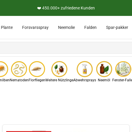
👨‍🔬 Persönliche Expertenberatung
e
Plante
Forsvarsspray
Neemolie
Falden
Spar-pakker
ilben
Nematoden
Florfliegen
Weitere Nützlinge
Abwehrsprays
Neemöl
Fenster-Fall