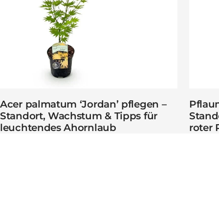
Acer palmatum ‘Jordan’ pflegen –
Pflau
Standort, Wachstum & Tipps für
Stand
leuchtendes Ahornlaub
roter
GREEN GUARDIA
Wir bieten zuverlässige Lösungen für Haushalt, Garten und