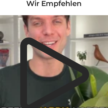
Wir Empfehlen
Liquid error (snippets/video-play-button line 14): invalid url input