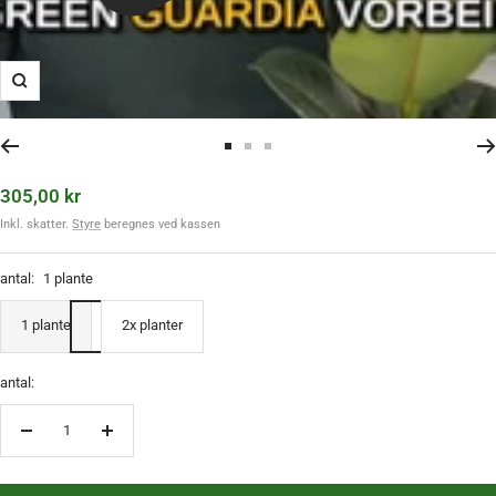
Zoom
Til diaset 1 gå
Til diaset 2 gå
Til diaset 3 gå
Tilbudspris
305,00 kr
Inkl. skatter.
Styre
beregnes ved kassen
antal:
1 plante
1 plante
2x planter
antal:
Reducer mængden
Øg mængden