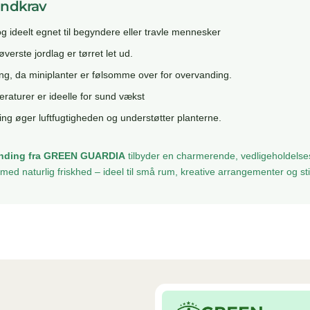
andkrav
g ideelt egnet til begyndere eller travle mennesker
verste jordlag er tørret let ud.
, da miniplanter er følsomme over for overvanding.
raturer er ideelle for sund vækst
ing øger luftfugtigheden og understøtter planterne.
anding fra GREEN GUARDIA
tilbyder en charmerende, vedligeholdelses
r med naturlig friskhed – ideel til små rum, kreative arrangementer og sti