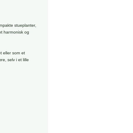
mpakte stueplanter,
 et harmonisk og
 eller som et
 selv i et lille