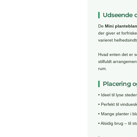
Udseende o
De
Mini plantebla
der giver et forfris
varieret helhedsindtr
Hvad enten det er s
stilfuldt arrangement
rum.
Placering o
• Ideel til lyse stede
• Perfekt til vindue
• Mange planter i bl
• Alsidig brug – til