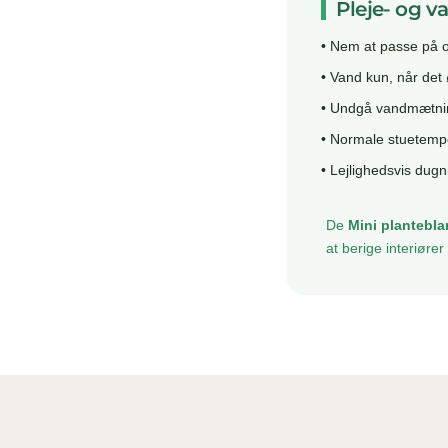
Pleje- og v
• Nem at passe på o
• Vand kun, når det ø
• Undgå vandmætning
• Normale stuetempe
• Lejlighedsvis dugn
De
Mini plantebl
at berige interiøre