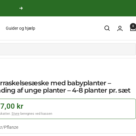
yderligere
0
Guider og hjælp
rraskelsesæske med babyplanter –
ding af unge planter – 4-8 planter pr. sæt
7,00 kr
 skatter.
Styre
beregnes ved kassen
kr
/
Pflanze