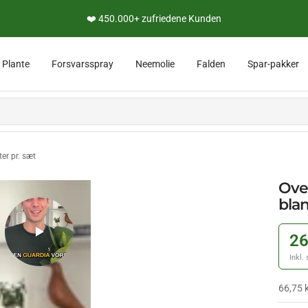
e
👨‍🔬 Persönliche Expertenberatung
Plante
Forsvarsspray
Neemolie
Falden
Spar-pakker
er pr. sæt
Ove
blan
26
Inkl.
66,75 