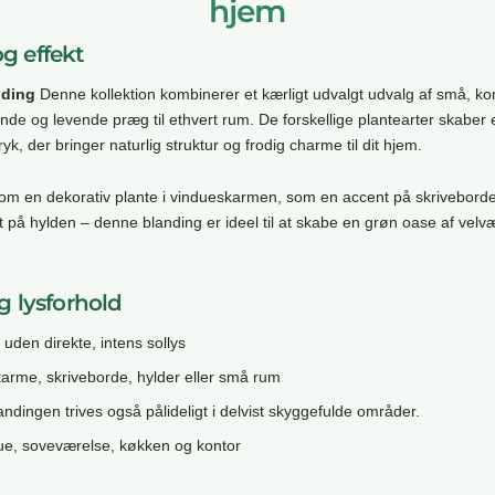
hjem
g effekt
nding
Denne kollektion kombinerer et kærligt udvalgt udvalg af små, ko
kende og levende præg til ethvert rum. De forskellige plantearter skaber
yk, der bringer naturlig struktur og frodig charme til dit hjem.
om en dekorativ plante i vindueskarmen, som en accent på skrivebordet
 på hylden – denne blanding er ideel til at skabe en grøn oase af velvære,
g lysforhold
r uden direkte, intens sollys
skarme, skriveborde, hylder eller små rum
andingen trives også pålideligt i delvist skyggefulde områder.
 stue, soveværelse, køkken og kontor