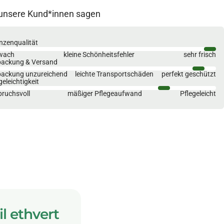
unsere Kund*innen sagen
nzenqualität
wach
kleine Schönheitsfehler
sehr frisch
packung & Versand
packung unzureichend
leichte Transportschäden
perfekt geschützt
geleichtigkeit
ruchsvoll
mäßiger Pflegeaufwand
Pflegeleicht
il ethvert