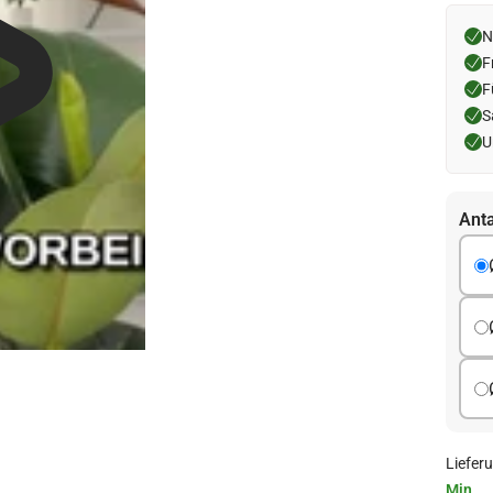
N
F
F
S
U
Anta
Liefer
Min.