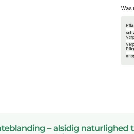
Was 
Pfla
sch
Ver
Ver
Pfle
ansp
teblanding – alsidig naturlighed t