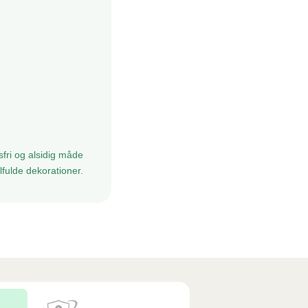
fri og alsidig måde
lfulde dekorationer.