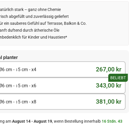
atürlich stark – ganz ohne Chemie
risch abgefüllt und zuverlässig geliefert
ür ein sauberes Gefühl auf Terrasse, Balkon & Co.
anft duftend durch ätherische Öle
nbedenklich für Kinder und Haustiere*
l planter
267,00 kr
Ø6 cm - ↕5 cm - x4
BELIEBT
343,00 kr
Ø6 cm - ↕5 cm - x6
381,00 kr
Ø6 cm - ↕5 cm - x8
ung am
August 14 - August 19
, wenn Bestellung innerhalb
16 Stdn. 43