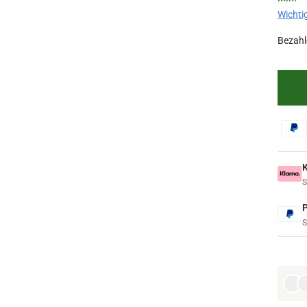
Wichti
Bezahle
S
S