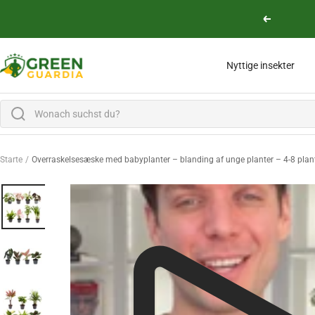
Lige til indholdet
Vend tilbag
Green Guardia - Ihr Experte für Schädlinge und Pflanzen
Nyttige insekter
Starte
Overraskelsesæske med babyplanter – blanding af unge planter – 4-8 plant