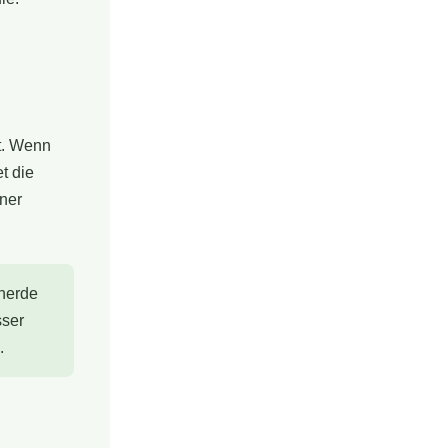
rt. Wenn
t die
iner
enerde
sser
.