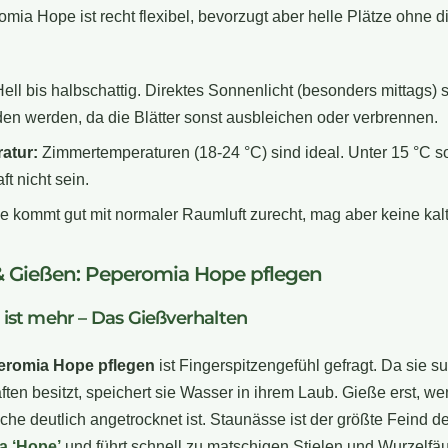
mia Hope ist recht flexibel, bevorzugt aber helle Plätze ohne 
ell bis halbschattig. Direktes Sonnenlicht (besonders mittags) s
en werden, da die Blätter sonst ausbleichen oder verbrennen.
atur:
Zimmertemperaturen (18-24 °C) sind ideal. Unter 15 °C so
ft nicht sein.
e kommt gut mit normaler Raumluft zurecht, mag aber keine kalt
& Gießen: Peperomia Hope pflegen
ist mehr – Das Gießverhalten
eromia Hope pflegen
ist Fingerspitzengefühl gefragt. Da sie s
ten besitzt, speichert sie Wasser in ihrem Laub. Gieße erst, we
che deutlich angetrocknet ist. Staunässe ist der größte Feind de
a ‘Hope’
und führt schnell zu matschigen Stielen und Wurzelfäu