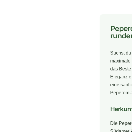
Pepero
runde
Suchst du
maximale 
das Beste 
Eleganz ei
eine sanft
Peperomia 
Herkunf
Die Pepero
Südamerika