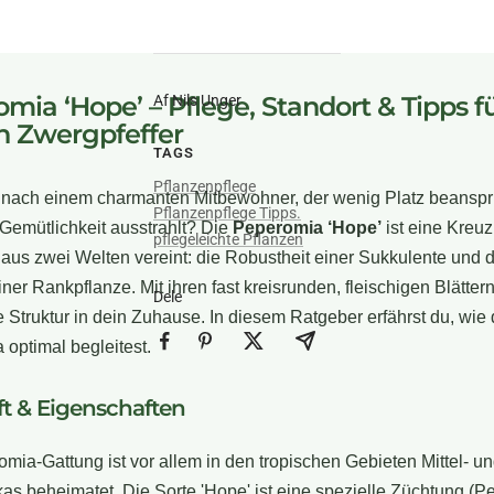
mia ‘Hope’ – Pflege, Standort & Tipps f
Af Nils Unger
n Zwergpfeffer
TAGS
Pflanzenpflege
 nach einem charmanten Mitbewohner, der wenig Platz beanspr
Pflanzenpflege Tipps.
Gemütlichkeit ausstrahlt? Die
Peperomia ‘Hope’
ist eine Kreuz
pflegeleichte Pflanzen
aus zwei Welten vereint: die Robustheit einer Sukkulente und d
ner Rankpflanze. Mit ihren fast kreisrunden, fleischigen Blättern
Dele
e Struktur in dein Zuhause. In diesem Ratgeber erfährst du, wie
optimal begleitest.
t & Eigenschaften
mia-Gattung ist vor allem in den tropischen Gebieten Mittel- u
s beheimatet. Die Sorte 'Hope' ist eine spezielle Züchtung (