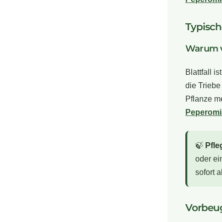
Typisc
Warum ve
Blattfall 
die Triebe
Pflanze me
Peperomi
🍃
Pfle
oder ei
sofort 
Vorbeug