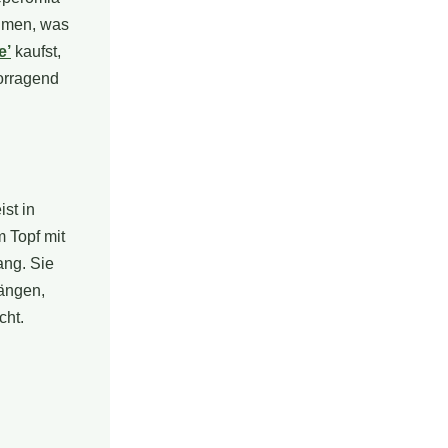
äumen, was
e’
kaufst,
vorragend
ist in
m Topf mit
ang. Sie
hängen,
cht.