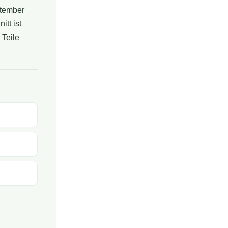
ptember
tt ist
 Teile