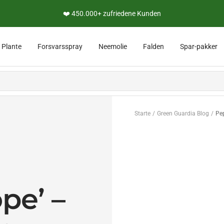
❤️ 450.000+ zufriedene Kunden
e
Plante
Forsvarsspray
Neemolie
Falden
Spar-pakker
Starte
Green Guardia Blog
Pep
pe’ –