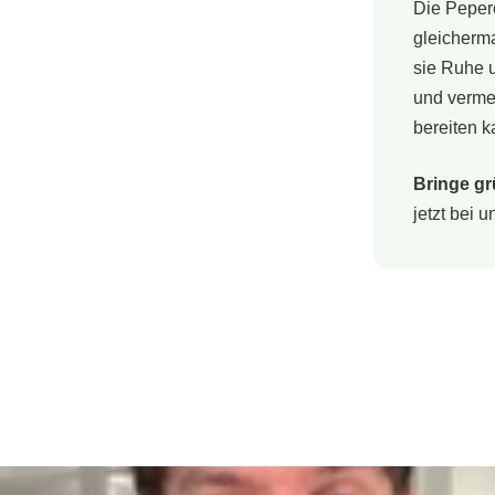
Die Pepero
gleicherma
sie Ruhe 
und vermei
bereiten k
Bringe gr
jetzt bei 