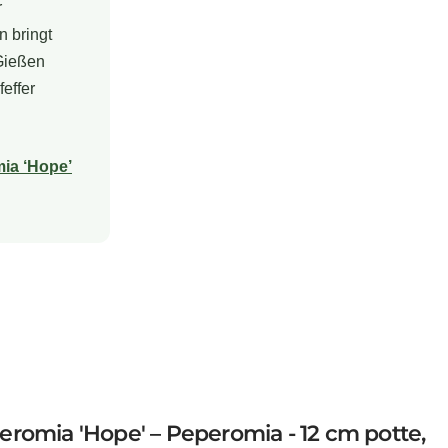
r
n bringt
 Gießen
effer
ia ‘Hope’
eromia 'Hope' – Peperomia - 12 cm potte,