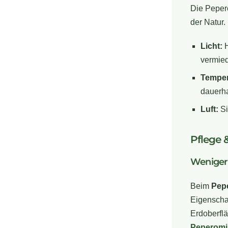
Die Pepero
der Natur.
Licht:
H
vermied
Temper
dauerha
Luft:
Si
Pflege 
Weniger 
Beim
Pep
Eigenschaf
Erdoberflä
Peperomi