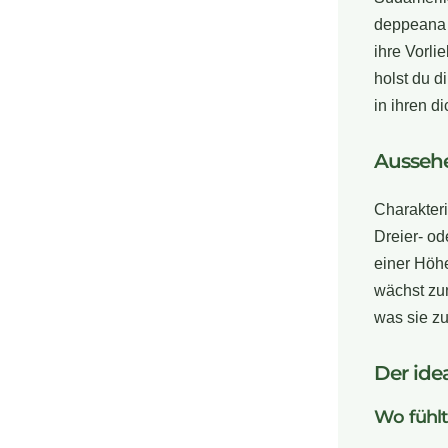
deppeana x
ihre Vorli
holst du d
in ihren d
Ausseh
Charakteris
Dreier- od
einer Höhe
wächst zun
was sie z
Der ide
Wo fühlt