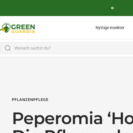
Lige til indholdet
Vend tilbag
Green Guardia - Ihr Experte für Schädlinge und Pflanzen
Nyttige insekter
PFLANZENPFLEGE
Peperomia ‘Ho