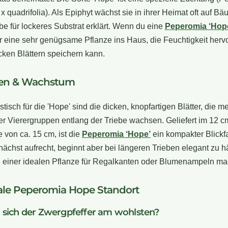
 quadrifolia). Als Epiphyt wächst sie in ihrer Heimat oft auf B
ebe für lockeres Substrat erklärt. Wenn du eine
Peperomia ‘Hop
ir eine sehr genügsame Pflanze ins Haus, die Feuchtigkeit her
icken Blättern speichern kann.
en & Wachstum
tisch für die 'Hope' sind die dicken, knopfartigen Blätter, die me
er Vierergruppen entlang der Triebe wachsen. Geliefert im 12 c
 von ca. 15 cm, ist die
Peperomia ‘Hope’
ein kompakter Blickf
ächst aufrecht, beginnt aber bei längeren Trieben elegant zu 
u einer idealen Pflanze für Regalkanten oder Blumenampeln ma
ale Peperomia Hope Standort
 sich der Zwergpfeffer am wohlsten?