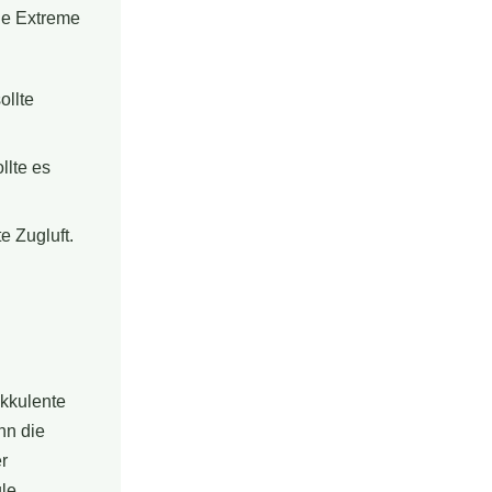
die Extreme
ollte
llte es
e Zugluft.
ukkulente
nn die
r
le.