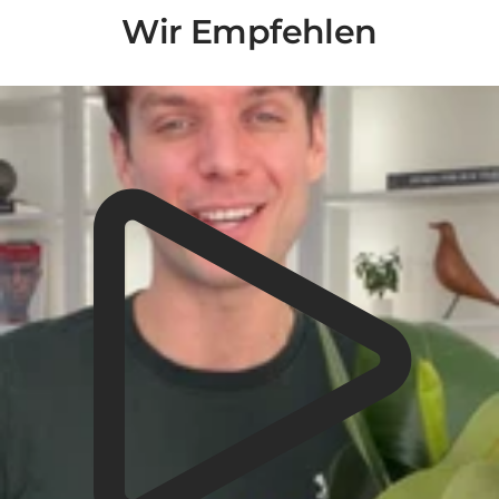
Wir Empfehlen
Liquid error (snippets/video-play-button line 14): invalid url input