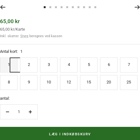
Til diaset 1 gå
Til diaset 2 gå
Til diaset 3 gå
Til diaset 4 gå
Til diaset 5 gå
Til diaset 6 gå
Til diaset 7 gå
Til diaset 8 gå
Til diaset 9 gå
Til diaset 10 gå
Tilbudspris
65,00 kr
65,00 kr
/
Karte
Inkl. skatter.
Styre
beregnes ved kassen
Antal kort:
1
1
2
3
4
5
6
7
8
9
10
12
15
20
25
antal:
Reducer mængden
Øg mængden
LÆG I INDKØBSKURV