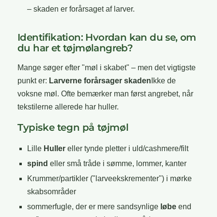
– skaden er forårsaget af larver.
Identifikation: Hvordan kan du se, om
du har et tøjmølangreb?
Mange søger efter "møl i skabet" – men det vigtigste
punkt er:
Larverne forårsager skaden
Ikke de
voksne møl. Ofte bemærker man først angrebet, når
tekstilerne allerede har huller.
Typiske tegn på tøjmøl
Lille
Huller
eller tynde pletter i uld/cashmere/filt
spind
eller små tråde i sømme, lommer, kanter
Krummer/partikler ("larveekskrementer") i mørke
skabsområder
sommerfugle, der er mere sandsynlige
løbe
end