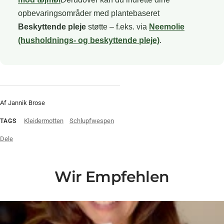
opbevaringsområder med plantebaseret
Beskyttende pleje
støtte – f.eks. via
Neemolie
(husholdnings- og beskyttende pleje)
.
Af Jannik Brose
Kleidermotten
Schlupfwespen
TAGS
Dele
Wir Empfehlen
Liquid error (snippets/video-play-button line 14): invalid url input