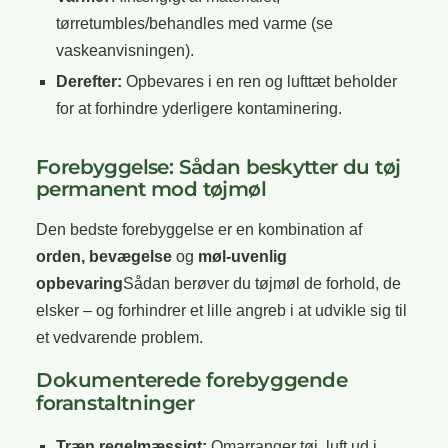
tørretumbles/behandles med varme (se
vaskeanvisningen).
Derefter:
Opbevares i en ren og lufttæt beholder
for at forhindre yderligere kontaminering.
Forebyggelse: Sådan beskytter du tøj
permanent mod tøjmøl
Den bedste forebyggelse er en kombination af
orden, bevægelse
og
møl-uvenlig
opbevaring
Sådan berøver du tøjmøl de forhold, de
elsker – og forhindrer et lille angreb i at udvikle sig til
et vedvarende problem.
Dokumenterede forebyggende
foranstaltninger
Træn regelmæssigt:
Omarranger tøj, luft ud i