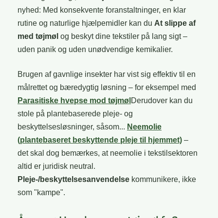
nyhed: Med konsekvente foranstaltninger, en klar
rutine og naturlige hjælpemidler kan du
At slippe af
med tøjmøl
og beskyt dine tekstiler på lang sigt –
uden panik og uden unødvendige kemikalier.
Brugen af gavnlige insekter har vist sig effektiv til en
målrettet og bæredygtig løsning – for eksempel med
Parasitiske hvepse mod tøjmøl
Derudover kan du
stole på plantebaserede pleje- og
beskyttelsesløsninger, såsom...
Neemolie
(plantebaseret beskyttende pleje til hjemmet)
–
det skal dog bemærkes, at neemolie i tekstilsektoren
altid er juridisk neutral.
Pleje-/beskyttelsesanvendelse
kommunikere, ikke
som "kampe".