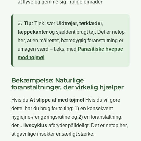
at flyve og gemme sig i rolige områder
🧥
Tip:
Tjek især
Uldtrøjer, tørklæder,
tæppekanter
og sjældent brugt tøj. Det er netop
her, at en målrettet, bæredygtig foranstaltning er
umagen værd – f.eks. med
Parasitiske hvepse
mod tøjmøl
.
Bekæmpelse: Naturlige
foranstaltninger, der virkelig hjælper
Hvis du
At slippe af med tøjmøl
Hvis du vil gøre
dette, har du brug for to ting: 1) en konsekvent
hygiejne-/rengøringsrutine og 2) en foranstaltning,
der...
livscyklus
afbryder pålideligt. Det er netop her,
at gavnlige insekter er særligt stærke.