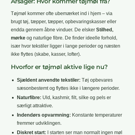
Årsager: Hvor kommer tøjmøl fra?
Tøjmøl kommer ofte ubemærket ind i hjem – via
brugt tøj, tæpper, tæpper, opbevaringskasser eller
endda gennem åbne vinduer. De elsker
Stilhed,
mørke
og naturlige fibre. De finder ideelle forhold,
især hvor tekstiler ligger i lange perioder og næsten
ikke flyttes (skabe, kasser, lofter).
Hvorfor er tøjmøl aktive lige nu?
Sjældent anvendte tekstiler:
Tøj opbevares
sæsonbestemt og flyttes ikke i længere perioder.
Naturfibre:
Uld, kashmir, filt, silke og pels er
særligt attraktive.
Indendørs opvarmning:
Konstante temperaturer
fremmer udviklingen.
Diskret start:
I starten ser man normalt ingen møl