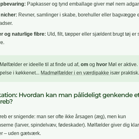
pbevaring:
Papkasser og tynd emballage giver møl nem adga
 nicher:
Revner, samlinger i skabe, borehuller eller bagvægge e
adser.
er og naturlige fibre:
Uld, filt, tæpper eller sjældent brugt tøj er 
ve.
Mølfælder er ideelle til at finde ud af,
om
og
hvor
Møl er aktive. 
lse i køkkenet...
Madmølfælder i en værdipakke
især praktisk
ikation: Hvordan kan man pålideligt genkende e
reb?
eb er snigende: man ser ofte ikke årsagen (æg), men kun
erne (larver, spindelvæv, fødeskader). Mølfælder giver dig kla
er – uden gætværk.