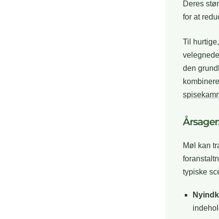
Deres stør
for at red
Til hurtig
velegned
den grund
kombinere
spisekam
Årsager
Møl kan tr
foranstalt
typiske sc
Nyindk
indehol