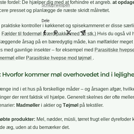
ste fordel: De hjælper dig med at forhindre et angreb.
at opdage 
Schlupfwespen
ucere presset og planlægge de næste skridt målrettet.
Dele
e, praktiske kontroller i køkkenet og spisekammeret er disse særli
e
Fælder til fodermøl (værdipakke med 10 stk.)
Hvis du også vil 
læggende årsag på en bæredygtig måde, kan mølfælder meget e
s med gavnlige insekter – for eksempel med
Parasitiske hveps
mermøl
eller
Parasitiske hvepse mod tøjmøl
.
: Hvorfor kommer møl overhovedet ind i lejligh
ænge ind i et hus på forskellige måder – og årsagen afgør, hvilk
ninger der rent faktisk vil hjælpe. Generelt skelnes der ofte melle
enarier:
Madmøller
i aktier og
Tøjmøl
på tekstiler.
øbte produkter:
Mel, nødder, müsli, tørret frugt eller dyrefoder 
de æg, uden at du bemærker det.