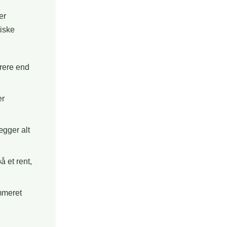
er
tiske
krere end
er
ægger alt
å et rent,
mmeret