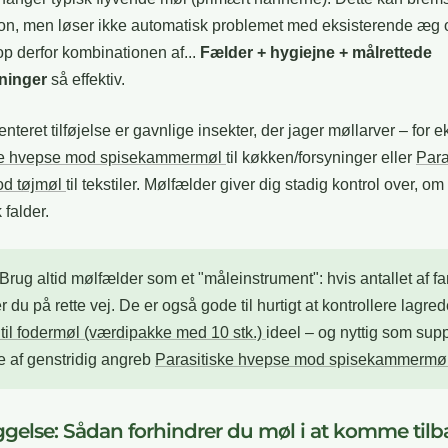
on, men løser ikke automatisk problemet med eksisterende æg o
op derfor kombinationen af...
Fælder + hygiejne + målrettede
tninger
så effektiv.
teret tilføjelse er gavnlige insekter, der jager møllarver – for 
ke hvepse mod spisekammermøl
til køkken/forsyninger eller
Para
od tøjmøl
til tekstiler. Mølfælder giver dig stadig kontrol over, om
 falder.
Brug altid mølfælder som et "måleinstrument": hvis antallet af f
er du på rette vej. De er også gode til hurtigt at kontrollere lagred
til fodermøl (værdipakke med 10 stk.)
ideel – og nyttig som su
de af genstridig angreb
Parasitiske hvepse mod spisekammermø
gelse: Sådan forhindrer du møl i at komme til