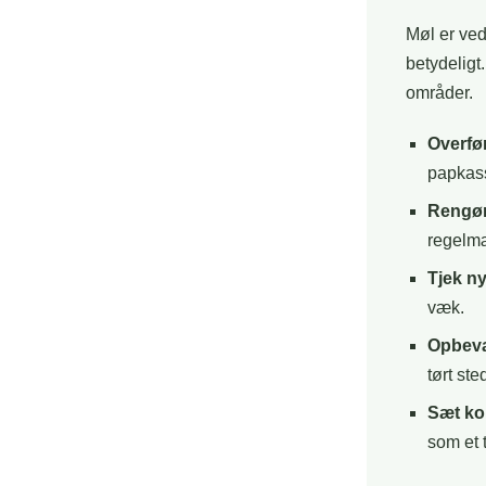
Møl er ve
betydeligt
områder.
Overfør
papkass
Rengør
regelmæ
Tjek n
væk.
Opbevar
tørt ste
Sæt ko
som et 