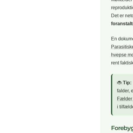
reprodukti
Det er net
foranstal
En dokumen
Parasitis
hvepse m
rent faktisk
🐞
Tip:
falder, 
Fælder 
i tilfæl
Forebyg