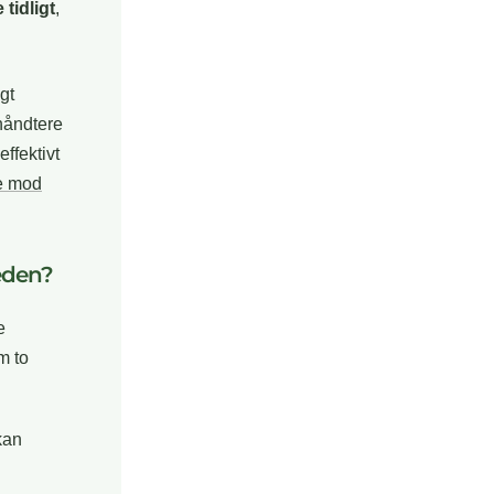
tidligt
,
gt
håndtere
ffektivt
e mod
eden?
e
m to
kan