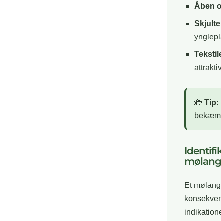
Åben o
Skjulte
ynglepl
Tekstil
attrakti
🐞
Tip:
bekæmpe
Identif
mølang
Et mølangr
konsekvens
indikation