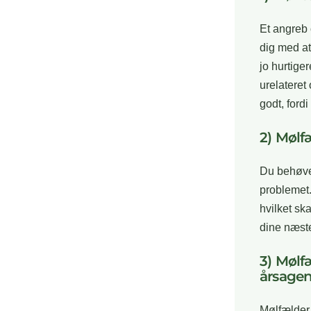
Et angreb 
dig med at 
jo hurtige
urelateret
godt, fordi
2) Mølf
Du behøver
problemet.
hvilket sk
dine næste 
3) Mølf
årsagen
Mølfælder 