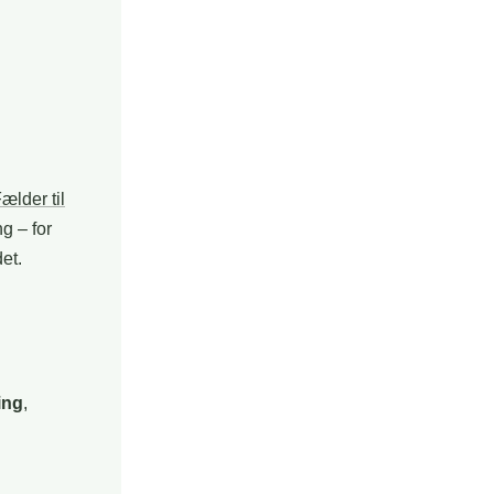
ælder til
g – for
et.
ing
,