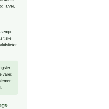
g larver.
eksempel
sitiske
 aktiviteten
angster
e varer.
pplement
l
.
bage