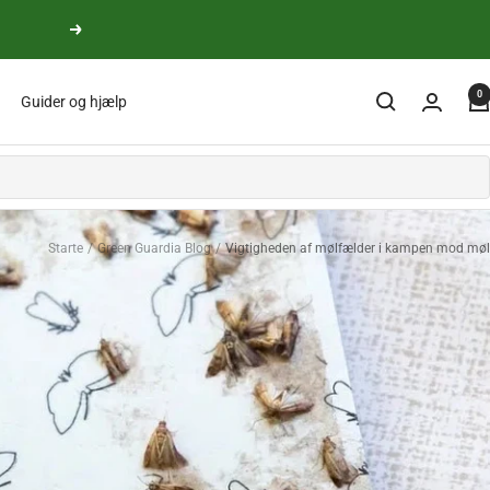
yderligere
0
Guider og hjælp
Starte
Green Guardia Blog
Vigtigheden af mølfælder i kampen mod møl