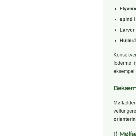
Flyven
spind
i
Larver
Huller
Konsekven
fodermøl 
eksempel 
Bekæmpe
Mølfælder 
velfungere
orienteri
1) Mølfæ