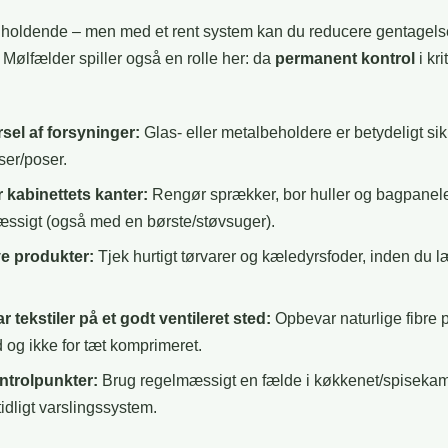
dholdende – men med et rent system kan du reducere gentagels
. Mølfælder spiller også en rolle her: da
permanent kontrol
i kri
sel af forsyninger:
Glas- eller metalbeholdere er betydeligt si
er/poser.
 kabinettets kanter:
Rengør sprækker, bor huller og bagpanel
ssigt (også med en børste/støvsuger).
ye produkter:
Tjek hurtigt tørvarer og kæledyrsfoder, inden du l
 tekstiler på et godt ventileret sted:
Opbevar naturlige fibre p
d og ikke for tæt komprimeret.
ntrolpunkter:
Brug regelmæssigt en fælde i køkkenet/spiseka
tidligt varslingssystem.