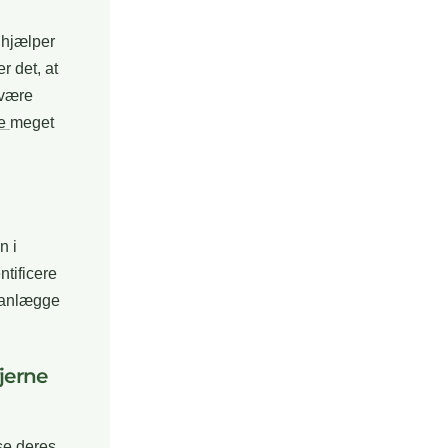
r hjælper
r det, at
 være
ke
meget
n i
ntificere
planlægge
fjerne
se deres