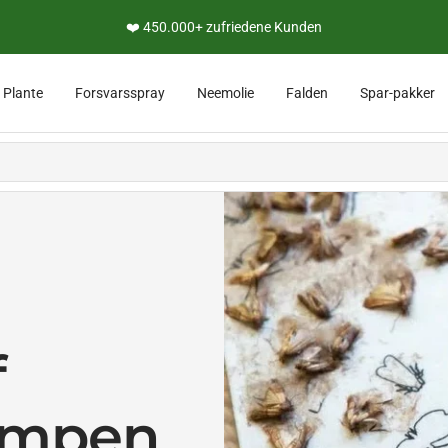
❤️ 450.000+ zufriedene Kunden
e
Plante
Forsvarsspray
Neemolie
Falden
Spar-pakker
f
kampen