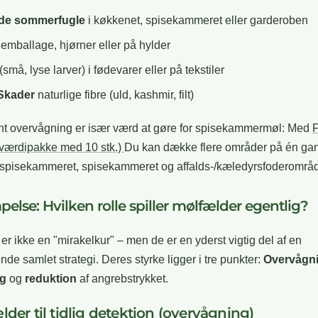
de sommerfugle
i køkkenet, spisekammeret eller garderoben
 emballage, hjørner eller på hylder
(små, lyse larver) i fødevarer eller på tekstiler
/Skader
naturlige fibre (uld, kashmir, filt)
t overvågning er især værd at gøre for spisekammermøl: Med
F
(værdipakke med 10 stk.)
Du kan dække flere områder på én gan
spisekammeret, spisekammeret og affalds-/kæledyrsfoderområd
lse: Hvilken rolle spiller mølfælder egentlig?
er ikke en "mirakelkur" – men de er en yderst vigtig del af en
nde samlet strategi. Deres styrke ligger i tre punkter:
Overvågn
ng
og
reduktion
af angrebstrykket.
lder til tidlig detektion (overvågning)