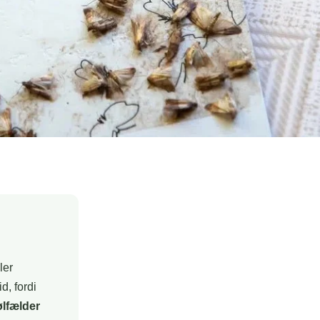
ler
d, fordi
lfælder