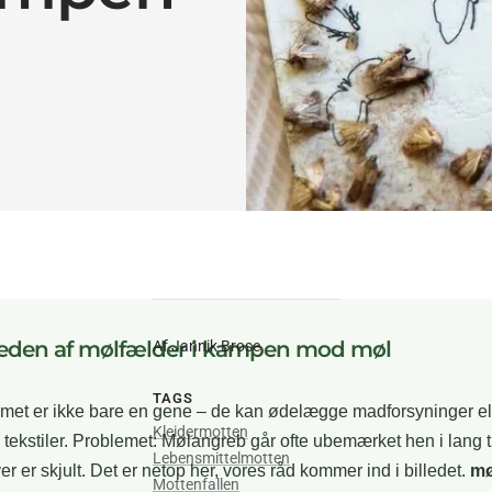
eden af mølfælder i kampen mod møl
Af Jannik Brose
TAGS
met er ikke bare en gene – de kan ødelægge madforsyninger el
Kleidermotten
tekstiler. Problemet: Mølangreb går ofte ubemærket hen i lang ti
Lebensmittelmotten
er er skjult. Det er netop her, vores råd kommer ind i billedet.
mø
Mottenfallen