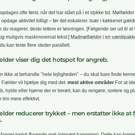
opdages ofte først, når det har stået på i et stykke tid. Mølfælde
opdage aktivitet tidligt – før det eskalerer. Især i køkkenet gælde
re du reagerer, desto lettere er løsningen. [Følgende ser ud til at
 og muligvis maskinoversat tekst:]
Madmølfælder i en værdipak
 du kan teste flere steder parallelt.
ælder viser dig det hotspot for angreb.
 ikke at behandle "hele lejligheden" – du skal bare finde kerne
 Fælder vil hjælpe dig med det.
mest aktive områder
For at ide
ab, hylde eller hjørne der er berørt, kan du rengøre, sortere og 
trin mere effektivt.
ælder reducerer trykket – men erstatter ikke at 
.
fanger typisk flyvende møl (primært hannerne). Dette kan brem