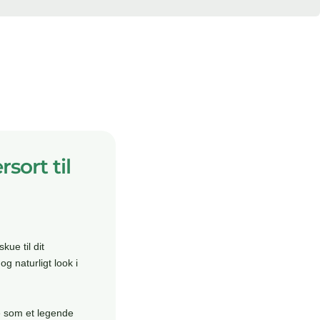
sort til
kue til dit
 naturligt look i
te som et legende