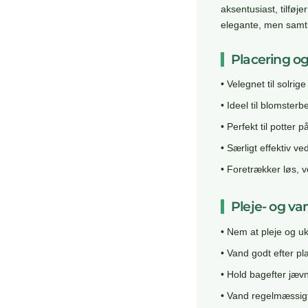
aksentusiast, tilføj
elegante, men samtid
Placering og
• Velegnet til solrige
• Ideel til blomster
• Perfekt til potter p
• Særligt effektiv ve
• Foretrækker løs, v
Pleje- og va
• Nem at pleje og u
• Vand godt efter pl
• Hold bagefter jæv
• Vand regelmæssigt