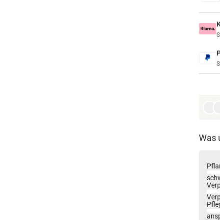
S
S
Was 
Pfla
sch
Ver
Ver
Pfle
ansp