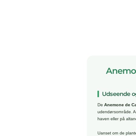
Anemone
Udseende og
De
Anemone de Ca
udendørsområde. Ane
haven eller på altan
Uanset om de plantes