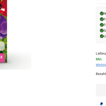
N
F
F
S
U
Liefer
Min.
Wichti
Bezahle