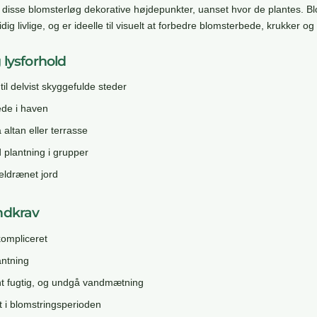
er disse blomsterløg dekorative højdepunkter, uanset hvor de plantes. B
ig livlige, og er ideelle til visuelt at forbedre blomsterbede, krukker og
 lysforhold
 til delvist skyggefulde steder
bede i haven
å altan eller terrasse
d plantning i grupper
eldrænet jord
ndkrav
kompliceret
antning
nt fugtig, og undgå vandmætning
 i blomstringsperioden