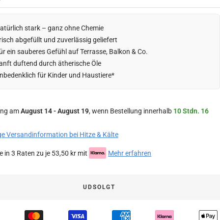
atürlich stark – ganz ohne Chemie
risch abgefüllt und zuverlässig geliefert
ür ein sauberes Gefühl auf Terrasse, Balkon & Co.
anft duftend durch ätherische Öle
nbedenklich für Kinder und Haustiere*
ung am
August 14 - August 19
, wenn Bestellung innerhalb
10 Stdn. 16
ge Versandinformation bei Hitze & Kälte
 in 3 Raten zu je 53,50 kr mit
Mehr erfahren
UDSOLGT