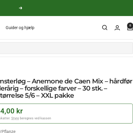
yderligere
0
Guider og hjælp
msterløg – Anemone de Caen Mix – hårdfør
lerårig – forskellige farver – 30 stk. –
tørrelse 5/6 – XXL pakke
4,00 kr
 skatter.
Styre
beregnes ved kassen
/
Pflanze