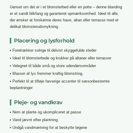
Uanset om det er i et blomsterbed eller en potte – denne blanding
er et sandt blikfang og garanteret opmærksomhed. Ideel til alle,
der ønsker at forskønne deres have, altan eller terrasse med et
delikat blomsterudsmykning.
Placering og lysforhold
• Foretrækker solrige til delvist skyggefulde steder
• Ideel til blomsterbede og krukker på altaner eller terrasser
• Velegnet til både små og store udendørsområder
• Masser af lys fremmer kraftig blomstring.
• Perfekt til at tilføje farverige accenter til sæsonbestemte
beplantninger
Pleje- og vandkrav
• Nem at plante og ukompliceret at passe
• Vand jævnt efter plantning.
• Undgå vandmætning for at beskytte løgene