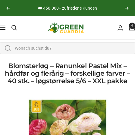
Lige til indholdet
👨‍🔬 Persönliche Expertenberatung
Vend tilbage
yderli
Green Guardia - Ihr Experte für Schädlinge und Pfl
0
Navigation
Blomsterløg – Ranunkel Pastel Mix –
hårdfør og flerårig – forskellige farver –
40 stk. – løgstørrelse 5/6 – XXL pakke