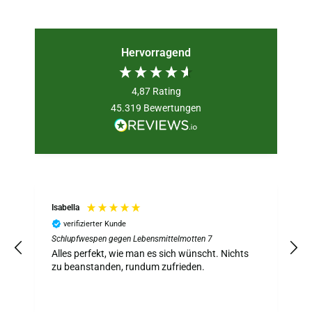
Hervorragend
4,87
Rating
45.319
Bewertungen
Isabella
verifizierter Kunde
Schlupfwespen gegen Lebensmittelmotten 7
S
z
Alles perfekt, wie man es sich wünscht. Nichts
A
zu beanstanden, rundum zufrieden.