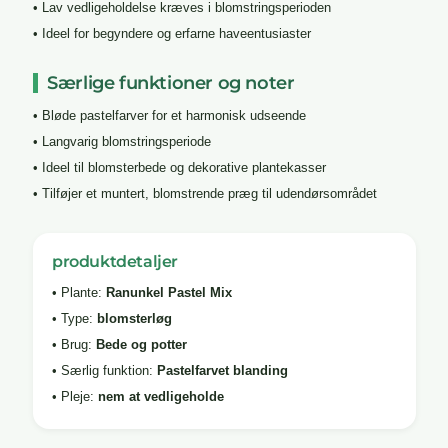
• Lav vedligeholdelse kræves i blomstringsperioden
• Ideel for begyndere og erfarne haveentusiaster
Særlige funktioner og noter
• Bløde pastelfarver for et harmonisk udseende
• Langvarig blomstringsperiode
• Ideel til blomsterbede og dekorative plantekasser
• Tilføjer et muntert, blomstrende præg til udendørsområdet
produktdetaljer
• Plante:
Ranunkel Pastel Mix
• Type:
blomsterløg
• Brug:
Bede og potter
• Særlig funktion:
Pastelfarvet blanding
• Pleje:
nem at vedligeholde