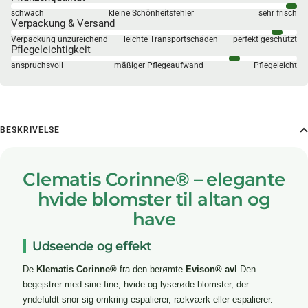
schwach
kleine Schönheitsfehler
sehr frisch
Verpackung & Versand
Verpackung unzureichend
leichte Transportschäden
perfekt geschützt
Pflegeleichtigkeit
anspruchsvoll
mäßiger Pflegeaufwand
Pflegeleicht
BESKRIVELSE
Clematis Corinne® – elegante
hvide blomster til altan og
have
Udseende og effekt
De
Klematis Corinne®
fra den berømte
Evison® avl
Den
begejstrer med sine fine, hvide og lyserøde blomster, der
yndefuldt snor sig omkring espalierer, rækværk eller espalierer.