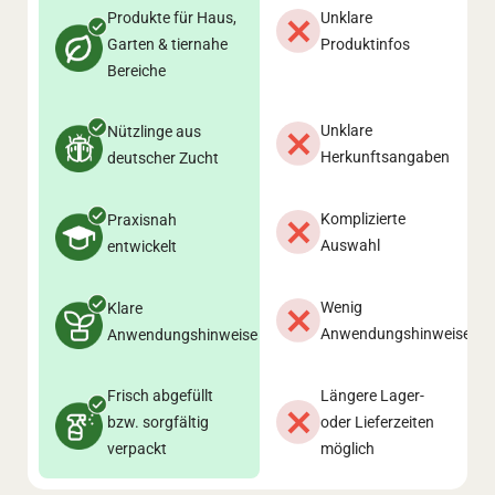
Produkte für Haus,
Unklare
Garten & tiernahe
Produktinfos
Bereiche
Unklare
Nützlinge aus
Herkunftsangaben
deutscher Zucht
Komplizierte
Praxisnah
Auswahl
entwickelt
Wenig
Klare
Anwendungshinweise
Anwendungshinweise
Frisch abgefüllt
Längere Lager-
bzw. sorgfältig
oder Lieferzeiten
verpackt
möglich