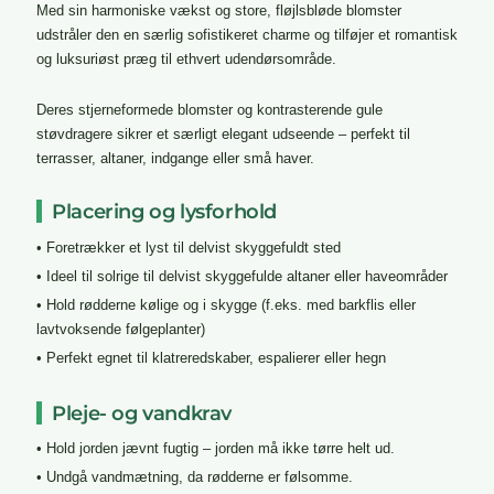
Med sin harmoniske vækst og store, fløjlsbløde blomster
udstråler den en særlig sofistikeret charme og tilføjer et romantisk
og luksuriøst præg til ethvert udendørsområde.
Deres stjerneformede blomster og kontrasterende gule
støvdragere sikrer et særligt elegant udseende – perfekt til
terrasser, altaner, indgange eller små haver.
Placering og lysforhold
• Foretrækker et lyst til delvist skyggefuldt sted
• Ideel til solrige til delvist skyggefulde altaner eller haveområder
• Hold rødderne kølige og i skygge (f.eks. med barkflis eller
lavtvoksende følgeplanter)
• Perfekt egnet til klatreredskaber, espalierer eller hegn
Pleje- og vandkrav
• Hold jorden jævnt fugtig – jorden må ikke tørre helt ud.
• Undgå vandmætning, da rødderne er følsomme.