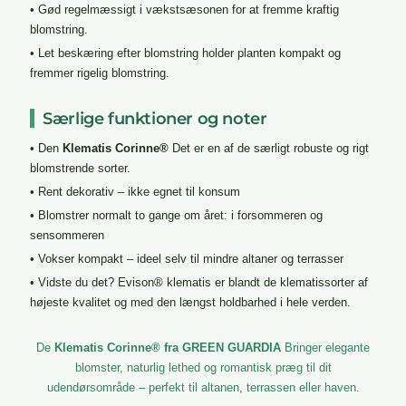
• Gød regelmæssigt i vækstsæsonen for at fremme kraftig
blomstring.
• Let beskæring efter blomstring holder planten kompakt og
fremmer rigelig blomstring.
Særlige funktioner og noter
• Den
Klematis Corinne®
Det er en af de særligt robuste og rigt
blomstrende sorter.
• Rent dekorativ – ikke egnet til konsum
• Blomstrer normalt to gange om året: i forsommeren og
sensommeren
• Vokser kompakt – ideel selv til mindre altaner og terrasser
• Vidste du det? Evison® klematis er blandt de klematissorter af
højeste kvalitet og med den længst holdbarhed i hele verden.
De
Klematis Corinne® fra GREEN GUARDIA
Bringer elegante
blomster, naturlig lethed og romantisk præg til dit
udendørsområde – perfekt til altanen, terrassen eller haven.