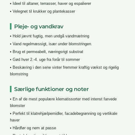
• Ideel til altaner, terrasser, haver og espalierer
• Velegnet til krukker og plantekasser
Pleje- og vandkrav
• Hold jævnt fugtig, men undgå vandmætning
• Vand regelmæssigt, især under blomstringen.
• Brug et permeabelt, næringsrigt substrat
• Gød hver 2.-4. uge fra forår til sommer
• Beskæring i den sene vinter fremmer kraftig vækst og rigelig
blomstring
Særlige funktioner og noter
• En af de mest populære klematissorter med intenst farvede
blomster
• Perfekt til klatrehjælpemidler, facadebegrønning og vertikale
haver
• Hårdfør og nem at passe