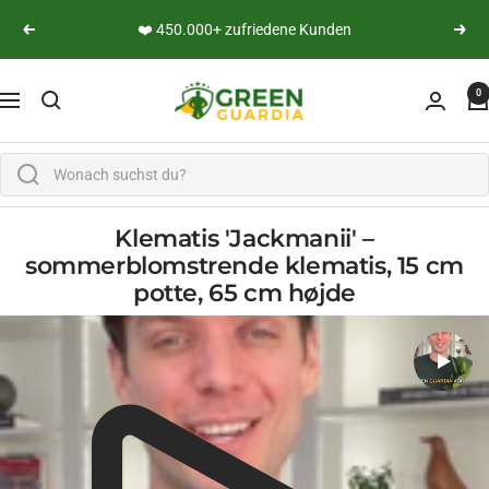
Lige til indholdet
👨‍🔬 Persönliche Expertenberatung
Vend tilbage
yderli
Green Guardia - Ihr Experte für Schädlinge und Pfl
0
Navigation
Klematis 'Jackmanii' –
sommerblomstrende klematis, 15 cm
potte, 65 cm højde