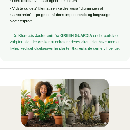
• Rent dekorativ – ikke egnet til konsum
• Vidste du det? Klematisen kaldes også "dronningen af
klatreplanter" – på grund af dens imponerende og langvarige
blomsterpragt.
De
Klematis Jackmanii fra GREEN GUARDIA
er det perfekte
valg for alle, der ønsker at dekorere deres altan eller have med en
livlig, vedligeholdelsesvenlig plante
Klatreplante
gerne vil berige.