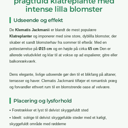
pragtfuld klatreplante med
intense lilla blomster
Udseende og effekt
De
Klematis Jackmanii
er blandt de mest populære
Klatreplanter
og imponerer med sine store, dyblilla blomster, der
skaber et sandt blomsterhav fra sommer til efterår. Med en
pottestørrelse på
Ø15 cm
og en højde på cirka
65 cm
Den er
allerede veludviklet og klar til at vokse op ad espalierer, gitre eller
balkonrækværk.
Dens elegante, livlige udseende gør den til et blikfang på altaner,
terrasser og haver. Clematis Jackmanii tilføjer et romantisk præg
og forvandler ethvert rum til en blomstrende oase af velvære.
Placering og lysforhold
• Foretrækker et lyst til delvist skyggefuldt sted
• Ideelt: solrige til delvist skyggefulde steder med et køligt,
skyggefuldt område med rødderne