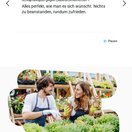
Schlupfwespen gegen Lebensmittelmotten 7
S
z
Alles perfekt, wie man es sich wünscht. Nichts
A
zu beanstanden, rundum zufrieden.
Pause