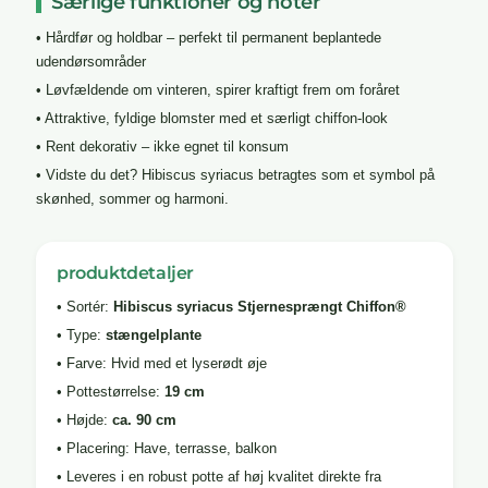
Særlige funktioner og noter
• Hårdfør og holdbar – perfekt til permanent beplantede
udendørsområder
• Løvfældende om vinteren, spirer kraftigt frem om foråret
• Attraktive, fyldige blomster med et særligt chiffon-look
• Rent dekorativ – ikke egnet til konsum
• Vidste du det? Hibiscus syriacus betragtes som et symbol på
skønhed, sommer og harmoni.
produktdetaljer
• Sortér:
Hibiscus syriacus Stjernesprængt Chiffon®
• Type:
stængelplante
• Farve: Hvid med et lyserødt øje
• Pottestørrelse:
19 cm
• Højde:
ca. 90 cm
• Placering: Have, terrasse, balkon
• Leveres i en robust potte af høj kvalitet direkte fra