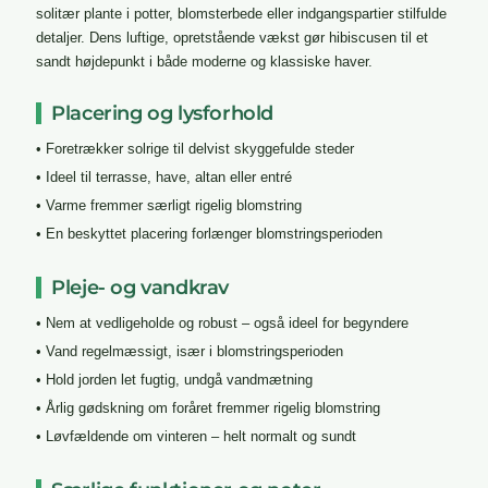
solitær plante i potter, blomsterbede eller indgangspartier stilfulde
detaljer. Dens luftige, opretstående vækst gør hibiscusen til et
sandt højdepunkt i både moderne og klassiske haver.
Placering og lysforhold
• Foretrækker solrige til delvist skyggefulde steder
• Ideel til terrasse, have, altan eller entré
• Varme fremmer særligt rigelig blomstring
• En beskyttet placering forlænger blomstringsperioden
Pleje- og vandkrav
• Nem at vedligeholde og robust – også ideel for begyndere
• Vand regelmæssigt, især i blomstringsperioden
• Hold jorden let fugtig, undgå vandmætning
• Årlig gødskning om foråret fremmer rigelig blomstring
• Løvfældende om vinteren – helt normalt og sundt