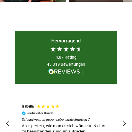
Hervorragend
4,87
Rating
45.319
Bewertungen
Isabella
verifizierter Kunde
Schlupfwespen gegen Lebensmittelmotten 7
S
z
Alles perfekt, wie man es sich wünscht. Nichts
A
zu beanstanden, rundum zufrieden.