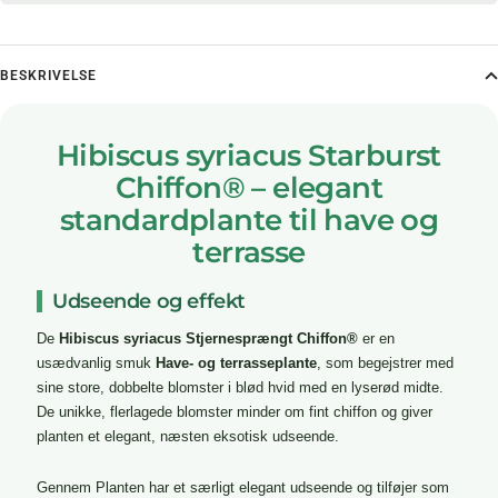
BESKRIVELSE
Hibiscus syriacus Starburst
Chiffon® – elegant
standardplante til have og
terrasse
Udseende og effekt
De
Hibiscus syriacus Stjernesprængt Chiffon®
er en
usædvanlig smuk
Have- og terrasseplante
, som begejstrer med
sine store, dobbelte blomster i blød hvid med en lyserød midte.
De unikke, flerlagede blomster minder om fint chiffon og giver
planten et elegant, næsten eksotisk udseende.
Gennem
Planten har et særligt elegant udseende og tilføjer som