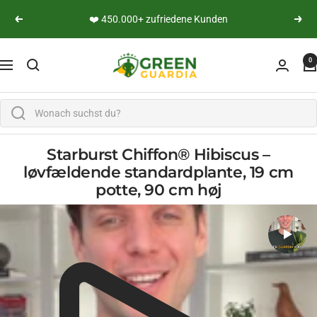
Lige til indholdet
👨‍🔬 Persönliche Expertenberatung
Vend tilbage
yderli
Green Guardia - Ihr Experte für Schädlinge und Pfl
0
Navigation
Starburst Chiffon® Hibiscus –
løvfældende standardplante, 19 cm
potte, 90 cm høj