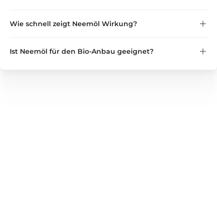
Wichtig:
nicht in der Nähe von Katzen
Wie schnell zeigt Neemöl Wirkung?
Ist Neemöl für den Bio-Anbau geeignet?
GREEN GUARDIA
Wir bieten zuverlässige Lösungen für Haushalt, Garten und
Gewerbe – von Nützlingen und Pflanzenstärkungsmitteln
bis hin zu bewährten Produkten zur Unterstützung bei
Schädlingsbefall. Entdecken Sie unser vielseitiges
Sortiment für gesunde Pflanzen, gepflegte Wohnräume und