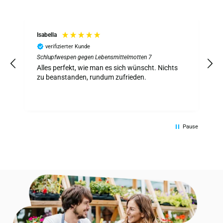
Isabella
verifizierter Kunde
Schlupfwespen gegen Lebensmittelmotten 7
S
z
Alles perfekt, wie man es sich wünscht. Nichts
A
zu beanstanden, rundum zufrieden.
Pause