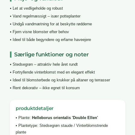
• Let at vedligeholde og robust
• Vand regelmæssigt – især potteplanter
• Undgå vandmætning for at beskytte rødderne
• Fjern visne blomster efter behov
• Ideel til både begyndere og erfarne haveejere
Særlige funktioner og noter
• Stedsegrøn – attraktiv hele året rundt
• Fortryllende vinterblomst med en elegant effekt
• Ideel til blomsterbede og krukker på altaner og terrasser
• Rent dekorativ – ikke egnet til konsum
produktdetaljer
• Plante:
Helleborus orientalis 'Double Ellen'
• Plantetype: Stedsegrøn staude / Vinterblomstrende
plante