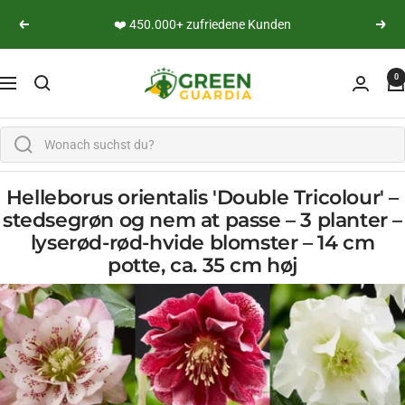
Lige til indholdet
👨‍🔬 Persönliche Expertenberatung
Vend tilbage
yderli
Green Guardia - Ihr Experte für Schädlinge und Pfl
0
Navigation
Helleborus orientalis 'Double Tricolour' –
stedsegrøn og nem at passe – 3 planter –
lyserød-rød-hvide blomster – 14 cm
potte, ca. 35 cm høj