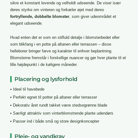
sikre et konstant levende og velholdt udseende. De viser især
deres styrke om vinteren og forkæler øjet med deres
fortryllende, dobbelte blomster
, som giver udeområdet et
elegant udseende.
Hvad enten det er som en stilfuld detalje i blomsterbedet eller
som blikfang i en potte på altanen eller terrassen – disse
helleborer bringer farve og karakter til enhver beplantning.
Blomsterne fremstår i forskellige nuancer og gør hver plante til et
lille højdepunkt i de køligere måneder.
Placering og lysforhold
• Ideel til havebede
• Perfekt egnet til potter på altaner eller terrasser
• Dekorativ året rundt takket være stedsegrønne blade
• Særligt attraktiv som vinterblomstrende plante udendørs
• Passer ind i både små og store designkoncepter
Pleje- og vandkrav