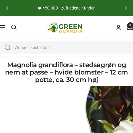
Lige til indholdet
👨‍🔬 Persönliche Expertenberatung
Vend tilbage
yderli
Green Guardia - Ihr Experte für Schädlinge und Pfl
0
Navigation
Magnolia grandiflora – stedsegrøn og
nem at passe – hvide blomster – 12 cm
potte, ca. 30 cm høj