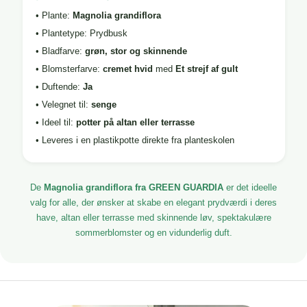
• Plante:
Magnolia grandiflora
• Plantetype: Prydbusk
• Bladfarve:
grøn, stor og skinnende
• Blomsterfarve:
cremet hvid
med
Et strejf af gult
• Duftende:
Ja
• Velegnet til:
senge
• Ideel til:
potter på altan eller terrasse
• Leveres i en plastikpotte direkte fra planteskolen
De
Magnolia grandiflora fra GREEN GUARDIA
er det ideelle
valg for alle, der ønsker at skabe en elegant prydværdi i deres
have, altan eller terrasse med skinnende løv, spektakulære
sommerblomster og en vidunderlig duft.