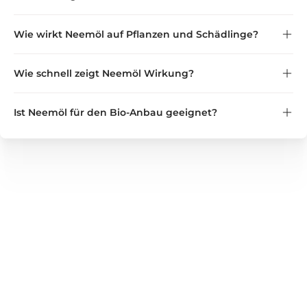
Wie wirkt Neemöl auf Pflanzen und Schädlinge?
Wichtig:
nicht in der Nähe von Katzen
Wie schnell zeigt Neemöl Wirkung?
Ist Neemöl für den Bio-Anbau geeignet?
GREEN GUARDIA
Wir bieten zuverlässige Lösungen für Haushalt, Garten und
Gewerbe – von Nützlingen und Pflanzenstärkungsmitteln