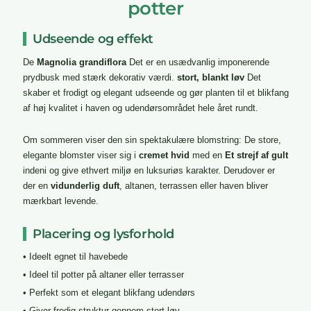
potter
Udseende og effekt
De
Magnolia grandiflora
Det er en usædvanlig imponerende
prydbusk med stærk dekorativ værdi.
stort, blankt løv
Det
skaber et frodigt og elegant udseende og gør planten til et blikfang
af høj kvalitet i haven og udendørsområdet hele året rundt.
Om sommeren viser den sin spektakulære blomstring: De store,
elegante blomster viser sig i
cremet hvid
med en
Et strejf af gult
indeni og give ethvert miljø en luksuriøs karakter. Derudover er
der en
vidunderlig duft
, altanen, terrassen eller haven bliver
mærkbart levende.
Placering og lysforhold
• Ideelt egnet til havebede
• Ideel til potter på altaner eller terrasser
• Perfekt som et elegant blikfang udendørs
• Giver frodig struktur gennem stort løv