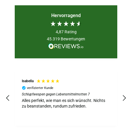
Hervorragend
4,87
Rating
45.319
Bewertungen
Isabella
verifizierter Kunde
Schlupfwespen gegen Lebensmittelmotten 7
S
z
Alles perfekt, wie man es sich wünscht. Nichts
A
zu beanstanden, rundum zufrieden.