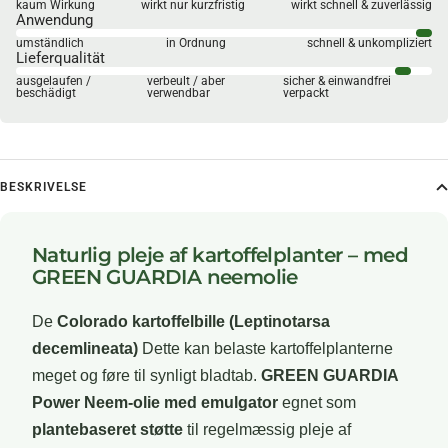
kaum Wirkung
wirkt nur kurzfristig
wirkt schnell & zuverlässig
Anwendung
umständlich
in Ordnung
schnell & unkompliziert
Lieferqualität
ausgelaufen /
verbeult / aber
sicher & einwandfrei
beschädigt
verwendbar
verpackt
BESKRIVELSE
Naturlig pleje af kartoffelplanter – med
GREEN GUARDIA neemolie
De
Colorado kartoffelbille (Leptinotarsa
decemlineata)
Dette kan belaste kartoffelplanterne
meget og føre til synligt bladtab.
GREEN GUARDIA
Power Neem-olie med emulgator
egnet som
plantebaseret støtte
til regelmæssig pleje af