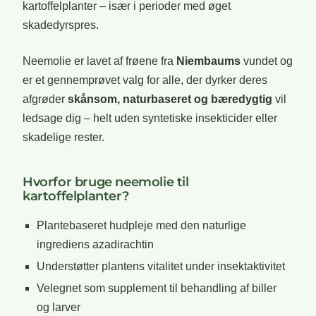
kartoffelplanter – især i perioder med øget
skadedyrspres.
Neemolie er lavet af frøene fra
Niembaums
vundet og
er et gennemprøvet valg for alle, der dyrker deres
afgrøder
skånsom, naturbaseret og bæredygtig
vil
ledsage dig – helt uden syntetiske insekticider eller
skadelige rester.
Hvorfor bruge neemolie til
kartoffelplanter?
Plantebaseret hudpleje med den naturlige
ingrediens azadirachtin
Understøtter plantens vitalitet under insektaktivitet
Velegnet som supplement til behandling af biller
og larver