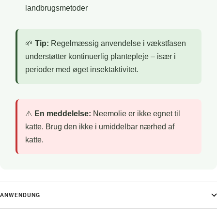
landbrugsmetoder
🌱
Tip:
Regelmæssig anvendelse i vækstfasen
understøtter kontinuerlig plantepleje – især i
perioder med øget insektaktivitet.
⚠️
En meddelelse:
Neemolie er ikke egnet til
katte. Brug den ikke i umiddelbar nærhed af
katte.
ANWENDUNG