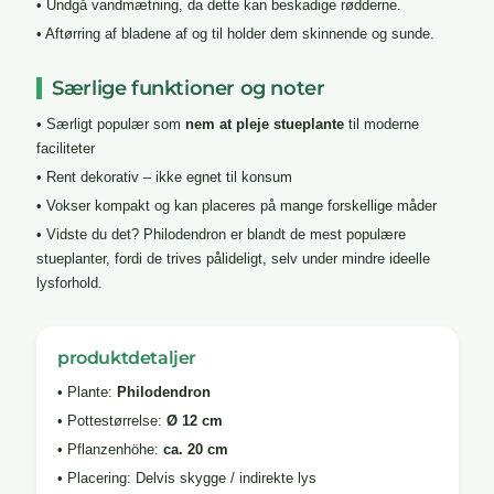
• Undgå vandmætning, da dette kan beskadige rødderne.
• Aftørring af bladene af og til holder dem skinnende og sunde.
Særlige funktioner og noter
• Særligt populær som
nem at pleje stueplante
til moderne
faciliteter
• Rent dekorativ – ikke egnet til konsum
• Vokser kompakt og kan placeres på mange forskellige måder
• Vidste du det? Philodendron er blandt de mest populære
stueplanter, fordi de trives pålideligt, selv under mindre ideelle
lysforhold.
produktdetaljer
• Plante:
Philodendron
• Pottestørrelse:
Ø 12 cm
• Pflanzenhöhe:
ca. 20 cm
• Placering: Delvis skygge / indirekte lys