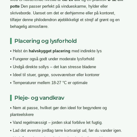
potte
Den passer perfekt på vindueskarme, hylder eller
skriveborde. Uanset om det er derhjemme eller på kontoret,
tilføjer denne philodendron øjeblikkeligt et strejf af grønt og en
behagelig atmosfære.
Placering og lysforhold
• Helst én
halvskygget placering
med indirekte lys
• Fungerer også godt under moderate lysforhold
• Undgå direkte sollys – det kan stresse bladene
• Ideel til stuer, gange, soveværelser eller kontorer
• Temperaturer mellem 18-27 °C er optimale
Pleje- og vandkrav
• Nem at passe, hvilket gør den ideel for begyndere og
planteelskere
• Vand regelmæssigt – jorden skal forblive let fugtig.
• Lad det øverste jordlag tørre kortvarigt ud, før du vander igen.