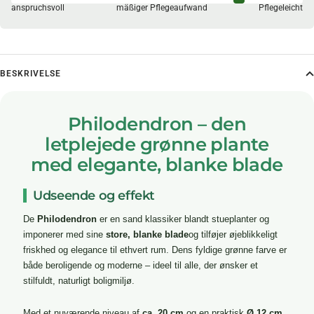
anspruchsvoll
mäßiger Pflegeaufwand
Pflegeleicht
BESKRIVELSE
Philodendron – den
letplejede grønne plante
med elegante, blanke blade
Udseende og effekt
De
Philodendron
er en sand klassiker blandt stueplanter og
imponerer med sine
store, blanke blade
og tilføjer øjeblikkeligt
friskhed og elegance til ethvert rum. Dens fyldige grønne farve er
både beroligende og moderne – ideel til alle, der ønsker et
stilfuldt, naturligt boligmiljø.
Med et nuværende niveau af
ca. 20 cm
og en praktisk
Ø 12 cm