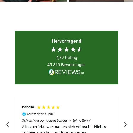
Hervorragend
4,87
Rating
45.319
Bewertungen
Isabella
verifizierter Kunde
Schlupfwespen gegen Lebensmittelmotten 7
S
z
Alles perfekt, wie man es sich wünscht. Nichts
A
zu beanstanden, rundum zufrieden.