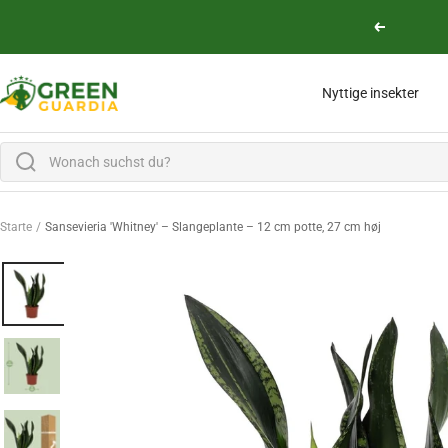
Lige til indholdet
Vend tilbag
Green Guardia - Ihr Experte für Schädlinge und Pflanzen
Nyttige insekter
Starte
Sansevieria 'Whitney' – Slangeplante – 12 cm potte, 27 cm høj