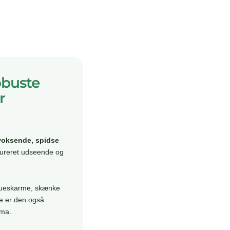
obuste
r
voksende, spidse
ktureret udseende og
ndueskarme, skænke
de er den også
ima.