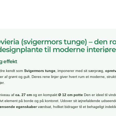
vieria (svigermors tunge) – den r
designplante til moderne interiøre
 effekt
edre kendt som
Svigermors tunge
, imponerer med sit særpræg,
opret
cer af grønt og gult. Deres rene linjer giver hvert rum et moderne, stru
jer.
niveau af
ca. 27 cm
og en kompakt
Ø 12 cm potte
Den er ideel til vi
tivt element på borde og på kontoret. Udover sit iøjnefaldende udseen
trensende egenskaber
værdsat, hvilket bidrager til et behageligt indekl