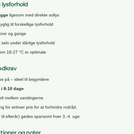
 lysforhold
ygge
ligesom med direkte sollys
gtig til forskellige lysforhold
ntorer og gange
t selv under dårlige lysforhold
em 18-27 °C er optimale
ndkrav
e på – ideel til begyndere
 i 8-10 dage
helt mellem vandingerne
 for enhver pris for at forhindre rodråd.
r til efterår) gødes sparsomt hver 3.-4. uge.
tioner og noter