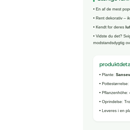
• En af de mest po
• Rent dekorativ – i
• Kendt for deres
lu
• Vidste du det? Sv
modstandsdygtig ove
produktdeta
• Plante:
Sansev
• Pottestørrelse:
• Pflanzenhöhe:
• Oprindelse: Tro
• Leveres i en pl