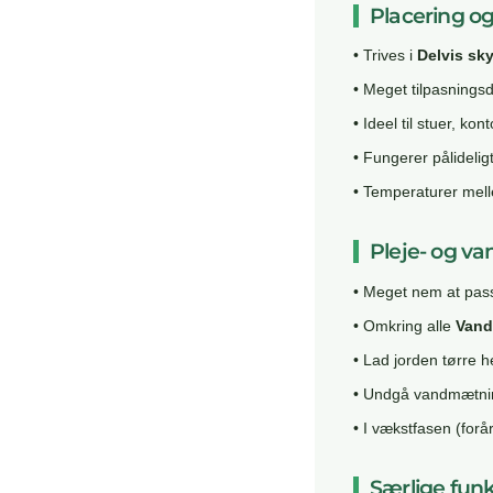
Placering og
• Trives i
Delvis sk
• Meget tilpasningsdy
• Ideel til stuer, ko
• Fungerer pålidelig
• Temperaturer mell
Pleje- og va
• Meget nem at pass
• Omkring alle
Vand
• Lad jorden tørre 
• Undgå vandmætning
• I vækstfasen (forå
Særlige funk