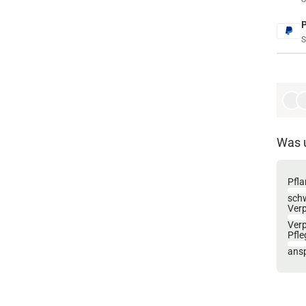
S
Was 
Pfla
sch
Ver
Ver
Pfle
ansp