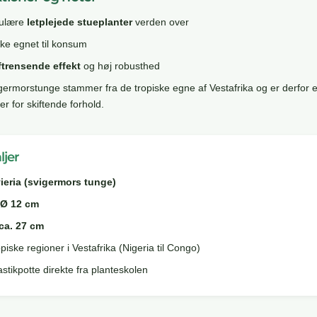
pulære
letplejede stueplanter
verden over
kke egnet til konsum
ftrensende effekt
og høj robusthed
igermorstunge stammer fra de tropiske egne af Vestafrika og er derfor 
r for skiftende forhold.
ljer
ieria (svigermors tunge)
Ø 12 cm
ca. 27 cm
piske regioner i Vestafrika (Nigeria til Congo)
astikpotte direkte fra planteskolen