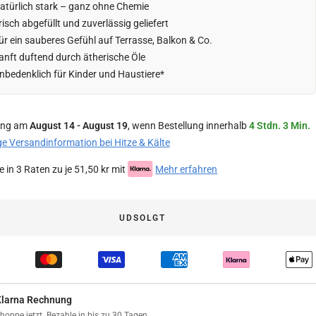
atürlich stark – ganz ohne Chemie
risch abgefüllt und zuverlässig geliefert
ür ein sauberes Gefühl auf Terrasse, Balkon & Co.
anft duftend durch ätherische Öle
nbedenklich für Kinder und Haustiere*
ung am
August 14 - August 19
, wenn Bestellung innerhalb
4 Stdn. 3 Min.
ge Versandinformation bei Hitze & Kälte
 in 3 Raten zu je 51,50 kr mit
Mehr erfahren
UDSOLGT
Klarna Rechnung
hoppe jetzt. Bezahle in bis zu 30 Tagen.