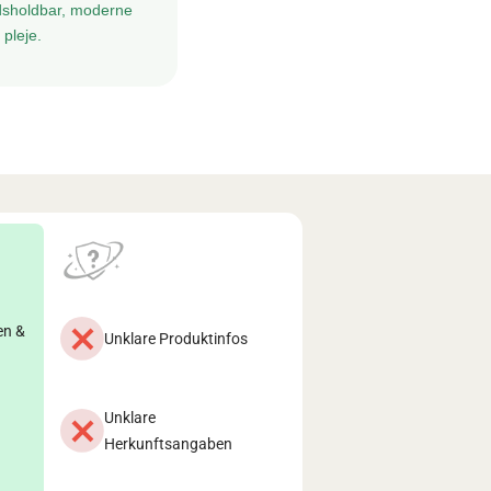
tidsholdbar, moderne
pleje.
en &
Unklare Produktinfos
Unklare
Herkunftsangaben