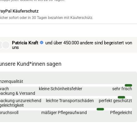
PayPal Käuferschutz
icher sofort oder in 30 Tagen bezahlen mit Käuferschütz.
Patricia Kraft
und über 450.000 andere sind begeistert von
uns
unsere Kund*innen sagen
nzenqualität
wach
kleine Schönheitsfehler
sehr frisch
packung & Versand
packung unzureichend
leichte Transportschäden
perfekt geschützt
geleichtigkeit
ruchsvoll
mäßiger Pflegeaufwand
Pflegeleicht