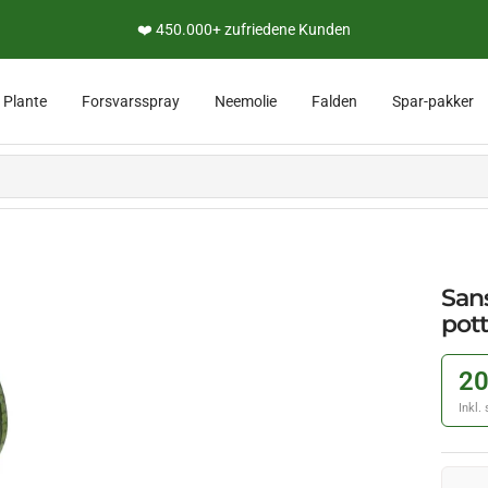
❤️ 450.000+ zufriedene Kunden
e
Plante
Forsvarsspray
Neemolie
Falden
Spar-pakker
Sans
pott
20
Inkl.