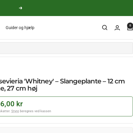
yderligere
0
Guider og hjælp
evieria 'Whitney' – Slangeplante – 12 cm
e, 27 cm høj
6,00 kr
 skatter.
Styre
beregnes ved kassen