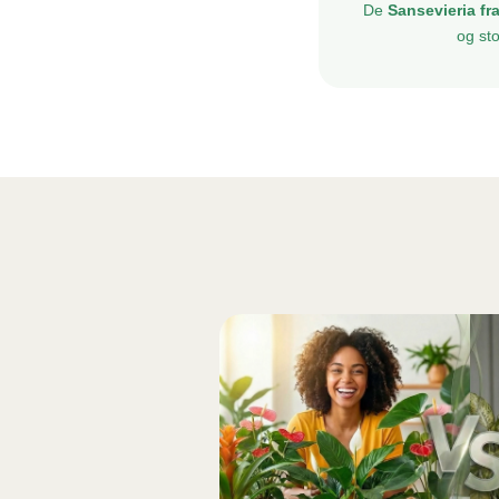
De
Sansevieria 
og st