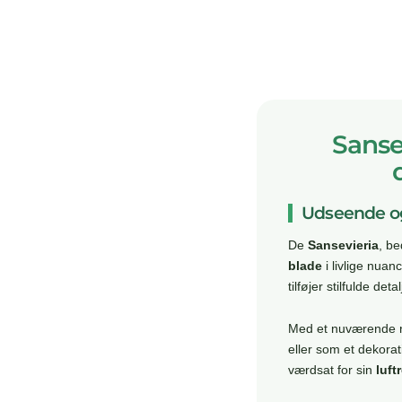
Sanse
Udseende og
De
Sansevieria
, b
blade
i livlige nuan
tilføjer stilfulde detal
Med et nuværende 
eller som et dekora
værdsat for sin
luf