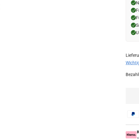
N
F
F
S
U
Liefer
Wichti
Bezahle
S